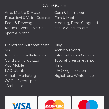
correttamente.
CATEGORIE
Storage declaration
Arte, Mostre & Musei
Corsi & Formazione
Storage
Escursioni & Visite Guidate
Film & Media
Nome
Descrizione
type
Food & Beverages
Meeting, Fiere, Congressi
Musica, Eventi Live, Club
Salute & Benessere
fbssls_314278995690155
Session
storage
Sport & Motori
wpEmojiSettingsSupports
Session
storage
Biglietteria Automatizzata
Blog
cn_uc__
Local
SIAE
Archivio Eventi
storage
Informativa sulla Privacy
Informativa sui Cookies
Condizioni di utilizzo
Tutorial: crea un evento
App Mobile
Help
FAQ Utenti
FAQ Organizzatori
Affiliate Marketing
Biglietteria White Label
OOOH.Events per
l’Ambiente
Provider /
Nome
Scadenza
Descrizione
Dominio
c_user
4
Cookie di a
Meta
settimane
utente. Può
Platform Inc.
2 giorni
essere di se
.facebook.com