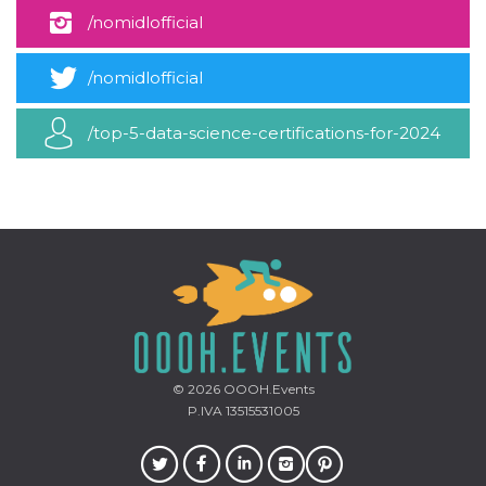
mese
viene
m.stripe.com
generalmente
/nomidlofficial
utilizzato per le
prestazioni e
l'ottimizzazione
/nomidlofficial
dei servizi di
elaborazione
dei pagamenti,
facilitando la
/top-5-data-science-certifications-for-2024
memorizzazione
dei contenuti
sul browser per
rendere le
pagine più
veloci.
CookieScriptConsent
4
Questo cookie
CookieScript
settimane
viene utilizzato
oooh.events
2 giorni
dal servizio
Cookie-
Script.com per
ricordare le
preferenze di
consenso sui
cookie dei
visitatori. È
© 2026
OOOH.Events
necessario che il
P.IVA 13515531005
banner dei
cookie di
Cookie-
Script.com
funzioni