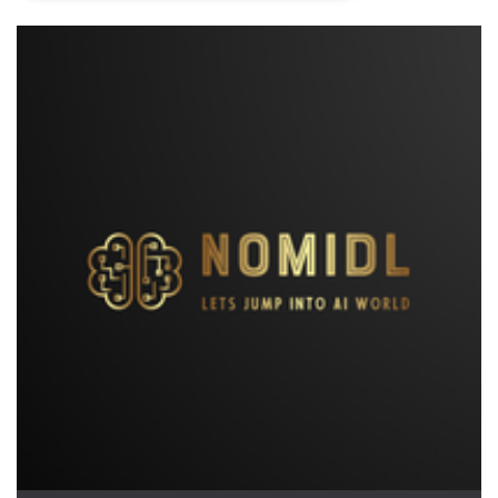
Necessari
Marketing
I cookie strettamente necessari o tecnici sono
indispensabili al funzionamento del sito. I
servizi qui presenti non potranno funzionare
senza.
Provider /
Nome
Scadenza
Descrizione
Dominio
cf_clearance
1 anno
Clearance
Cloudflare,
Cookie from
Inc.
CloudFlare
.oooh.events
stores the proof
of challenge
passed. It is
used to no
longer issue a
captcha or
jschallenge
challenge if
present. It is
required to
reach origin
server.
wordpress_test_cookie
Sessione
Cookie di
Automattic
Wordpress,
Inc.
verifica che il