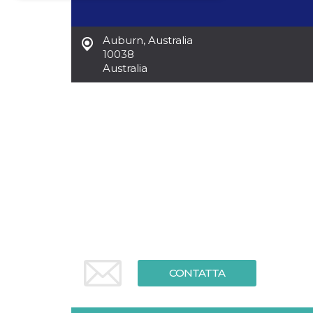
Necessari
Marketing
Auburn
,
Australia
I cookie strettamente necessari o tecnici sono
10038
indispensabili al funzionamento del sito. I
Australia
servizi qui presenti non potranno funzionare
senza.
Provider /
Nome
Scadenza
Descrizione
Dominio
cf_clearance
1 anno
Clearance
Cloudflare,
Cookie from
Inc.
CloudFlare
.oooh.events
stores the proof
of challenge
passed. It is
used to no
longer issue a
captcha or
jschallenge
challenge if
present. It is
required to
reach origin
CONTATTA
server.
wordpress_test_cookie
Sessione
Cookie di
Automattic
Wordpress,
Inc.
verifica che il