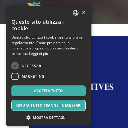
×
Questo sito utilizza i
ITALIAN
cookie
ENGLISH
Questo sito utilizza i cookie per funzionare
regolarmente. Come previsto dalla
SPANISH
normativa europea, dobbiamo chiederti il
consenso.
Leggi di più
NECESSARI
MARKETING
ACCETTA TUTTO
RIFIUTA TUTTO TRANNE I NECESSARI
MOSTRA DETTAGLI