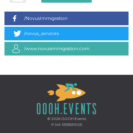
mese
viene
m.stripe.com
generalmente
utilizzato per le
prestazioni e
l'ottimizzazione
/NovusImmigration
dei servizi di
elaborazione
dei pagamenti,
/novus_services
facilitando la
memorizzazione
dei contenuti
sul browser per
/www.novusimmigration.com
rendere le
pagine più
veloci.
CookieScriptConsent
4
Questo cookie
CookieScript
settimane
viene utilizzato
oooh.events
2 giorni
dal servizio
Cookie-
Script.com per
ricordare le
preferenze di
consenso sui
cookie dei
visitatori. È
necessario che il
banner dei
cookie di
© 2026
OOOH.Events
Cookie-
P.IVA 13515531005
Script.com
funzioni