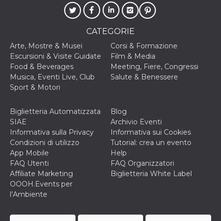
correttamente.
Storage declaration
CATEGORIE
Storage
Nome
Descrizione
type
Arte, Mostre & Musei
Corsi & Formazione
Escursioni & Visite Guidate
Film & Media
fbssls_314278995690155
Session
storage
Food & Beverages
Meeting, Fiere, Congressi
Musica, Eventi Live, Club
Salute & Benessere
wpEmojiSettingsSupports
Session
storage
Sport & Motori
cn_uc__
Local
storage
Biglietteria Automatizzata
Blog
SIAE
Archivio Eventi
Informativa sulla Privacy
Informativa sui Cookies
Condizioni di utilizzo
Tutorial: crea un evento
App Mobile
Help
FAQ Utenti
FAQ Organizzatori
Affiliate Marketing
Biglietteria White Label
Provider /
OOOH.Events per
Nome
Scadenza
Descrizione
Dominio
l’Ambiente
c_user
4
Cookie di a
Meta
settimane
utente. Può
Platform Inc.
2 giorni
essere di se
.facebook.com