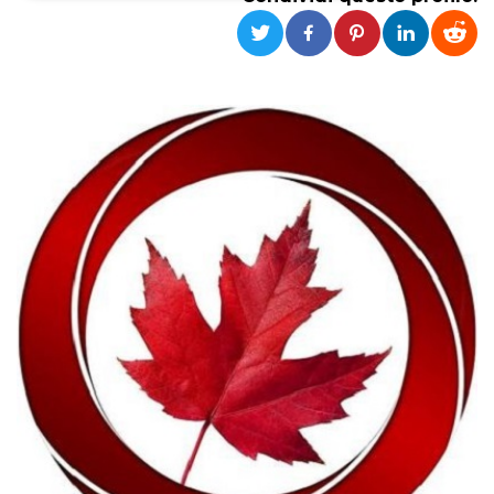
Necessari
Marketing
I cookie strettamente necessari o tecnici sono
indispensabili al funzionamento del sito. I
servizi qui presenti non potranno funzionare
senza.
Provider /
Nome
Scadenza
Descrizione
Dominio
cf_clearance
1 anno
Clearance
Cloudflare,
Cookie from
Inc.
CloudFlare
.oooh.events
stores the proof
of challenge
passed. It is
used to no
longer issue a
captcha or
jschallenge
challenge if
present. It is
required to
reach origin
server.
wordpress_test_cookie
Sessione
Cookie di
Automattic
Wordpress,
Inc.
verifica che il