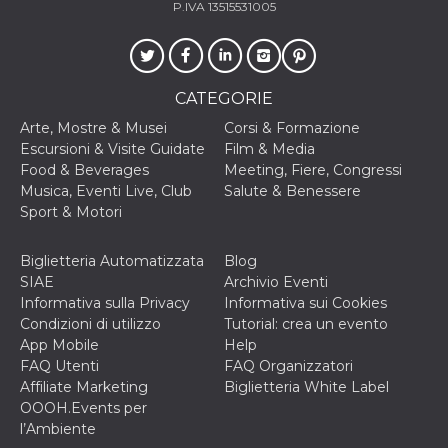
.oooh.events
P.IVA 13515531005
browser accetti i
cookie.
PHPSESSID
Sessione
Cookie
PHP.net
generato da
oooh.events
applicazioni
CATEGORIE
basate sul
linguaggio PHP.
Si tratta di un
Arte, Mostre & Musei
Corsi & Formazione
identificatore
Escursioni & Visite Guidate
Film & Media
generico
utilizzato per
Food & Beverages
Meeting, Fiere, Congressi
mantenere le
Musica, Eventi Live, Club
Salute & Benessere
variabili di
sessione utente.
Sport & Motori
Normalmente è
un numero
generato in
Biglietteria Automatizzata
Blog
modo casuale, il
modo in cui
SIAE
Archivio Eventi
viene utilizzato
Informativa sulla Privacy
Informativa sui Cookies
può essere
specifico per il
Condizioni di utilizzo
Tutorial: crea un evento
sito, ma un
App Mobile
Help
buon esempio è
mantenere uno
FAQ Utenti
FAQ Organizzatori
stato di accesso
Affiliate Marketing
Biglietteria White Label
per un utente
tra le pagine.
OOOH.Events per
l’Ambiente
m
1 anno 1
Questo cookie
Stripe