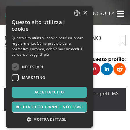
×
NUOVA PROLOCO PRIGNANO SULLA SECCH
Questo sito utilizza i
ITALIAN
cookie
ENGLISH
NUOVA PRO LOCO PRIGNANO
Questo sito utilizza i cookie per funzionare
regolarmente. Come previsto dalla
S/SECCHIA
SPANISH
normativa europea, dobbiamo chiederti il
consenso.
Leggi di più
Condividi questo profilo:
NECESSARI
MARKETING
ACCETTA TUTTO
Prignano sulla Secchia
,
Via Mario Allegretti 166
41048
Italia
RIFIUTA TUTTO TRANNE I NECESSARI
MOSTRA DETTAGLI