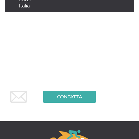
mese
viene
m.stripe.com
generalmente
Italia
utilizzato per le
prestazioni e
l'ottimizzazione
dei servizi di
elaborazione
dei pagamenti,
facilitando la
memorizzazione
dei contenuti
sul browser per
rendere le
pagine più
veloci.
CookieScriptConsent
4
Questo cookie
CookieScript
settimane
viene utilizzato
oooh.events
2 giorni
dal servizio
Cookie-
Script.com per
ricordare le
CONTATTA
preferenze di
consenso sui
cookie dei
visitatori. È
necessario che il
banner dei
cookie di
Cookie-
Script.com
funzioni