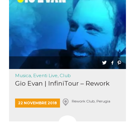
Necessari
Marketing
I cookie strettamente necessari o tecnici sono
indispensabili al funzionamento del sito. I
servizi qui presenti non potranno funzionare
senza.
Provider /
Nome
Scadenza
Descrizione
Dominio
cf_clearance
1 anno
Clearance
Cloudflare,
Cookie from
Inc.
CloudFlare
.oooh.events
stores the proof
Musica, Eventi Live, Club
of challenge
passed. It is
Gio Evan | InfiniTour – Rework
used to no
longer issue a
captcha or
jschallenge
challenge if
Rework Club, Perugia
22 NOVEMBRE 2018
present. It is
required to
reach origin
server.
wordpress_test_cookie
Sessione
Cookie di
Automattic
Wordpress,
Inc.
verifica che il