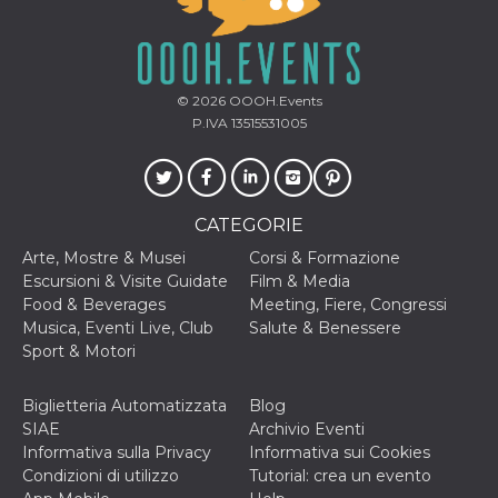
correttamente.
Storage declaration
Storage
Nome
Descrizione
type
© 2026
OOOH.Events
P.IVA 13515531005
fbssls_314278995690155
Session
storage
wpEmojiSettingsSupports
Session
storage
CATEGORIE
cn_uc__
Local
storage
Arte, Mostre & Musei
Corsi & Formazione
Escursioni & Visite Guidate
Film & Media
Food & Beverages
Meeting, Fiere, Congressi
Musica, Eventi Live, Club
Salute & Benessere
Sport & Motori
Biglietteria Automatizzata
Blog
Provider /
Nome
Scadenza
Descrizione
SIAE
Archivio Eventi
Dominio
Informativa sulla Privacy
Informativa sui Cookies
c_user
4
Cookie di a
Meta
Condizioni di utilizzo
Tutorial: crea un evento
settimane
utente. Può
Platform Inc.
2 giorni
essere di se
.facebook.com