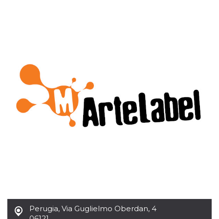
.oooh.events
browser accetti i
cookie.
PHPSESSID
Sessione
Cookie
PHP.net
generato da
oooh.events
applicazioni
basate sul
linguaggio PHP.
Si tratta di un
identificatore
generico
utilizzato per
mantenere le
variabili di
sessione utente.
Normalmente è
un numero
generato in
modo casuale, il
modo in cui
viene utilizzato
può essere
specifico per il
sito, ma un
buon esempio è
mantenere uno
stato di accesso
per un utente
tra le pagine.
Perugia
,
Via Guglielmo Oberdan, 4
m
1 anno 1
Questo cookie
Stripe
06121