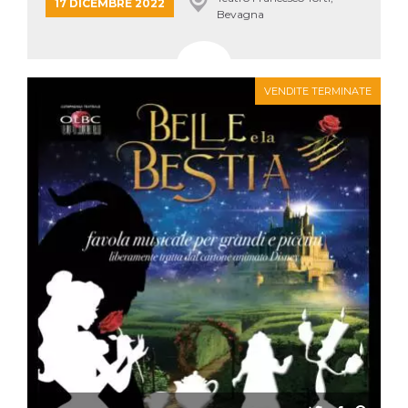
mese
viene
m.stripe.com
17 DICEMBRE 2022
Bevagna
generalmente
utilizzato per le
prestazioni e
l'ottimizzazione
dei servizi di
elaborazione
dei pagamenti,
VENDITE TERMINATE
facilitando la
memorizzazione
dei contenuti
sul browser per
rendere le
pagine più
veloci.
CookieScriptConsent
4
Questo cookie
CookieScript
settimane
viene utilizzato
oooh.events
2 giorni
dal servizio
Cookie-
Script.com per
ricordare le
preferenze di
consenso sui
cookie dei
visitatori. È
necessario che il
banner dei
cookie di
Cookie-
Script.com
funzioni