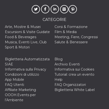
cookie viene
anche trami
piace e altri
pulsanti e t
Facebook
CATEGORIE
posizionati 
molti siti W
Arte, Mostre & Musei
Corsi & Formazione
diversi.
Escursioni & Visite Guidate
Film & Media
dpr
.facebook.com
1
permette di
Food & Beverages
Meeting, Fiere, Congressi
settimana
controllare 
funzione “S
Musica, Eventi Live, Club
Salute & Benessere
su Facebook
Sport & Motori
pulsante “M
piace”, rac
le impostaz
della lingua
Biglietteria Automatizzata
Blog
permettono
SIAE
Archivio Eventi
condividere
pagina.
Informativa sulla Privacy
Informativa sui Cookies
Condizioni di utilizzo
Tutorial: crea un evento
fr
3 mesi
Contiene la
Meta
combinazio
Platform Inc.
App Mobile
Help
ID univoco 
.facebook.com
FAQ Utenti
FAQ Organizzatori
browser e
dell'utente,
Affiliate Marketing
Biglietteria White Label
utilizzata pe
OOOH.Events per
pubblicità m
l’Ambiente
oo
5 anni
consente
Meta
all'utente di
Platform Inc.