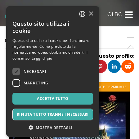
×
OLBC
Questo sito utilizza i
ITALIAN
cookie
ENGLISH
OLBC
Questo sito utilizza i cookie per funzionare
regolarmente. Come previsto dalla
SPANISH
normativa europea, dobbiamo chiederti il
Condividi questo profilo:
consenso.
Leggi di più
NECESSARI
MARKETING
VENDITE TERMINATE
ACCETTA TUTTO
RIFIUTA TUTTO TRANNE I NECESSARI
MOSTRA DETTAGLI