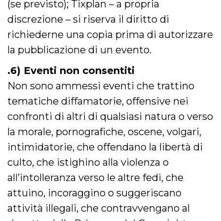
(se previsto); Tixplan – a propria
secondi
Cloudflare 
.hubspot.com
distinguere 
discrezione – si riserva il diritto di
umani e bot
vantaggioso 
sito Web, al
richiederne una copia prima di autorizzare
di effettuar
rapporti val
la pubblicazione di un evento.
sull'utilizzo
proprio sit
.6) Eventi non consentiti
_cfuvid
.hubspot.com
Sessione
Questo coo
viene utiliz
Non sono ammessi eventi che trattino
Cloudflare 
monitorare 
tematiche diffamatorie, offensive nei
utenti attra
le sessioni 
confronti di altri di qualsiasi natura o verso
ottimizzare
l'esperienza
dell'utente
la morale, pornografiche, oscene, volgari,
mantenendo
coerenza de
intimidatorie, che offendano la libertà di
sessione e
fornendo se
culto, che istighino alla violenza o
personalizza
all’intolleranza verso le altre fedi, che
YSC
Sessione
Questo cook
Google LLC
impostato 
.youtube.com
attuino, incoraggino o suggeriscano
YouTube pe
tenere tracc
delle
attività illegali, che contravvengano al
visualizzazi
video incorp