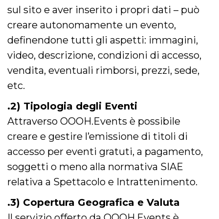
correttamente.
sul sito e aver inserito i propri dati – può
Storage declaration
creare autonomamente un evento,
Storage
definendone tutti gli aspetti: immagini,
Nome
Descrizione
type
video, descrizione, condizioni di accesso,
fbssls_314278995690155
Session
storage
vendita, eventuali rimborsi, prezzi, sede,
wpEmojiSettingsSupports
Session
etc.
storage
cn_uc__
Local
.2) Tipologia degli Eventi
storage
Attraverso OOOH.Events è possibile
creare e gestire l’emissione di titoli di
accesso per eventi gratuti, a pagamento,
soggetti o meno alla normativa SIAE
relativa a Spettacolo e Intrattenimento.
Provider /
Nome
Scadenza
Descrizione
Dominio
.3) Copertura Geografica e Valuta
c_user
4
Cookie di a
Meta
settimane
utente. Può
Platform Inc.
Il servizio offerto da OOOH.Events è
2 giorni
essere di se
.facebook.com