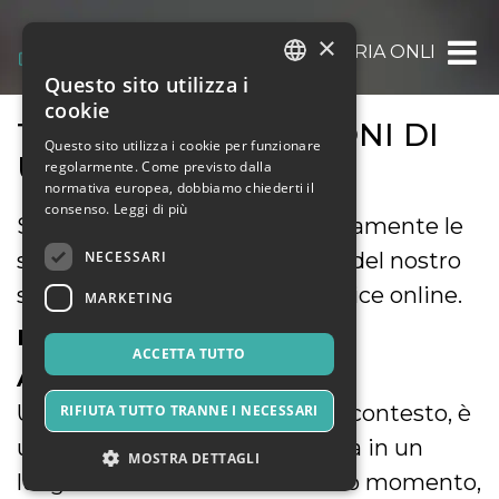
×
OOOH.EVENTS | BIGLIETTERIA ONLINE GRAT
Questo sito utilizza i
ITALIAN
cookie
TERMINI E CONDIZIONI DI
ENGLISH
Questo sito utilizza i cookie per funzionare
UTILIZZO
regolarmente. Come previsto dalla
SPANISH
normativa europea, dobbiamo chiederti il
consenso.
Leggi di più
Siete pregati di leggere attentamente le
NECESSARI
seguenti condizioni di utilizzo del nostro
servizio di biglietteria self-service online.
MARKETING
DEFINIZIONI
ACCETTA TUTTO
A) Evento
Un evento, riferito al presente contesto, è
RIFIUTA TUTTO TRANNE I NECESSARI
un avvenimento che si svolgerà in un
MOSTRA DETTAGLI
luogo determinato e in un dato momento,