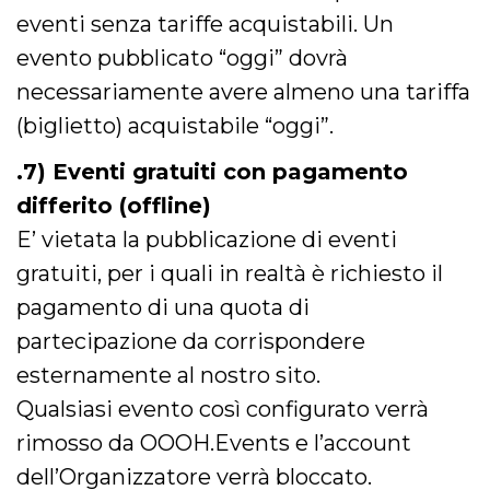
privacy,
eventi senza tariffe acquistabili. Un
garantendo 
loro prefer
evento pubblicato “oggi” dovrà
siano onora
nelle sessio
necessariamente avere almeno una tariffa
future.
__Secure-ROLLOUT_TOKEN
.youtube.com
5 mesi 4
Utilizzato d
(biglietto) acquistabile “oggi”.
settimane
YouTube pe
gestire
l'implement
.7) Eventi gratuiti con pagamento
e la
sperimenta
differito (offline)
delle funzio
Aiuta Googl
E’ vietata la pubblicazione di eventi
controllare 
nuove
gratuiti, per i quali in realtà è richiesto il
funzionalità
modifiche
pagamento di una quota di
dell'interfac
vengono mo
agli utenti
partecipazione da corrispondere
nell'ambito 
e
esternamente al nostro sito.
implementa
graduali,
Qualsiasi evento così configurato verrà
garantendo
un'esperien
rimosso da OOOH.Events e l’account
coerente pe
determinat
dell’Organizzatore verrà bloccato.
utente dura
esperiment