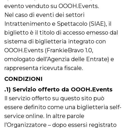
mese
viene
m.stripe.com
generalmente
evento venduto su OOOH.Events.
utilizzato per le
prestazioni e
Nel caso di eventi dei settori
l'ottimizzazione
dei servizi di
Intrattenimento e Spettacolo (SIAE), il
elaborazione
dei pagamenti,
biglietto è il titolo di accesso emesso dal
facilitando la
memorizzazione
sistema di biglietteria integrato con
dei contenuti
sul browser per
rendere le
OOOH.Events (FrankieBravo 1.0,
pagine più
veloci.
omologato dell’Agenzia delle Entrate) e
CookieScriptConsent
4
Questo cookie
CookieScript
rappresenta ricevuta fiscale.
settimane
viene utilizzato
oooh.events
2 giorni
dal servizio
Cookie-
CONDIZIONI
Script.com per
ricordare le
.1) Servizio offerto da OOOH.Events
preferenze di
consenso sui
cookie dei
Il servizio offerto su questo sito può
visitatori. È
necessario che il
essere definito come una biglietteria self-
banner dei
cookie di
service online. In altre parole
Cookie-
Script.com
l’Organizzatore – dopo essersi registrato
funzioni