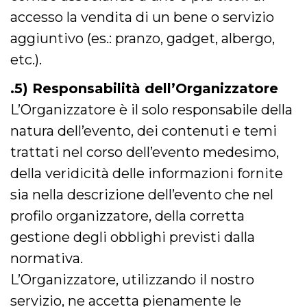
cookie viene
accesso la vendita di un bene o servizio
anche trami
piace e altri
aggiuntivo (es.: pranzo, gadget, albergo,
pulsanti e t
Facebook
posizionati 
etc.).
molti siti W
diversi.
.5) Responsabilità dell’Organizzatore
dpr
.facebook.com
1
permette di
settimana
controllare 
L’Organizzatore è il solo responsabile della
funzione “S
su Facebook
natura dell’evento, dei contenuti e temi
pulsante “M
piace”, rac
trattati nel corso dell’evento medesimo,
le impostaz
della lingua
della veridicità delle informazioni fornite
permettono
condividere
pagina.
sia nella descrizione dell’evento che nel
fr
3 mesi
Contiene la
Meta
profilo organizzatore, della corretta
combinazio
Platform Inc.
ID univoco 
.facebook.com
gestione degli obblighi previsti dalla
browser e
dell'utente,
normativa.
utilizzata pe
pubblicità m
L’Organizzatore, utilizzando il nostro
oo
5 anni
consente
Meta
servizio, ne accetta pienamente le
all'utente di
Platform Inc.