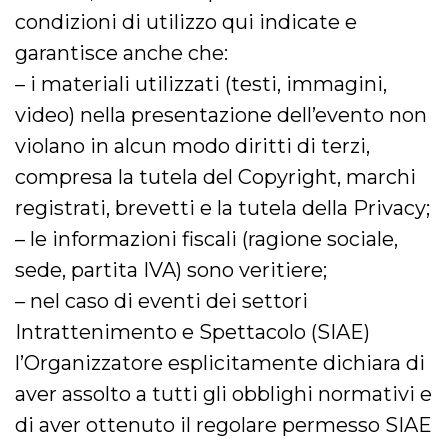
disabilitare 
.facebook.com
visualizzazi
condizioni di utilizzo qui indicate e
delle inserz
Meta in base
garantisce anche che:
sue attività 
web di terzi
– i materiali utilizzati (testi, immagini,
sb
2 anni
Identificazi
Meta
video) nella presentazione dell’evento non
browser di
Platform Inc.
Facebook,
.facebook.com
violano in alcun modo diritti di terzi,
autenticazi
marketing e 
cookie di
compresa la tutela del Copyright, marchi
funzione spe
di Facebook
registrati, brevetti e la tutela della Privacy;
usida
.facebook.com
Sessione
raccoglie
– le informazioni fiscali (ragione sociale,
informazion
browser
sede, partita IVA) sono veritiere;
dell'utente 
dell'identifi
– nel caso di eventi dei settori
univoco, uti
per persona
la pubblicit
Intrattenimento e Spettacolo (SIAE)
gli utenti
l’Organizzatore esplicitamente dichiara di
xs
3 mesi
Utilizzato p
Meta
mantenere 
Platform Inc.
aver assolto a tutti gli obblighi normativi e
sessione
.facebook.com
di aver ottenuto il regolare permesso SIAE
__cf_bm
29 minuti
Questo coo
Cloudflare
58
viene utiliz
Inc.