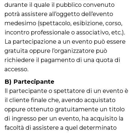
durante il quale il pubblico convenuto
Necessari
Marketing
potrà assistere all’oggetto dell’evento
I cookie strettamente necessari o tecnici sono
medesimo (spettacolo, esibizione, corso,
indispensabili al funzionamento del sito. I
servizi qui presenti non potranno funzionare
incontro professionale o associativo, etc.).
senza.
La partecipazione a un evento può essere
Provider /
Nome
Scadenza
Descrizione
Dominio
gratuita oppure l’organizzatore può
cf_clearance
1 anno
Clearance
Cloudflare,
richiedere il pagamento di una quota di
Cookie from
Inc.
CloudFlare
.oooh.events
accesso.
stores the proof
of challenge
passed. It is
B) Partecipante
used to no
longer issue a
Il partecipante o spettatore di un evento è
captcha or
jschallenge
il cliente finale che, avendo acquistato
challenge if
present. It is
required to
oppure ottenuto gratuitamente un titolo
reach origin
server.
di ingresso per un evento, ha acquisito la
wordpress_test_cookie
Sessione
Cookie di
Automattic
facoltà di assistere a quel determinato
Wordpress,
Inc.
verifica che il