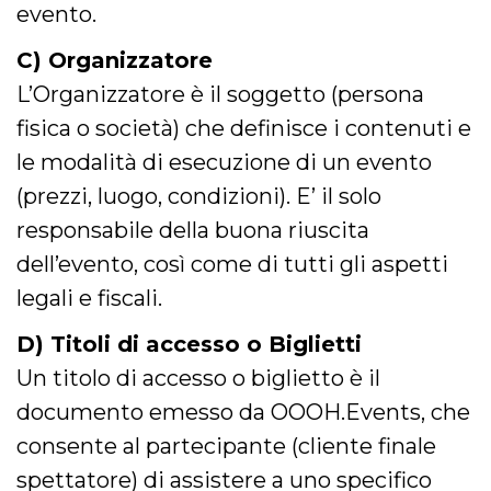
.oooh.events
evento.
browser accetti i
cookie.
C) Organizzatore
PHPSESSID
Sessione
Cookie
PHP.net
generato da
oooh.events
L’Organizzatore è il soggetto (persona
applicazioni
basate sul
fisica o società) che definisce i contenuti e
linguaggio PHP.
Si tratta di un
identificatore
le modalità di esecuzione di un evento
generico
utilizzato per
(prezzi, luogo, condizioni). E’ il solo
mantenere le
variabili di
responsabile della buona riuscita
sessione utente.
Normalmente è
dell’evento, così come di tutti gli aspetti
un numero
generato in
modo casuale, il
legali e fiscali.
modo in cui
viene utilizzato
può essere
D) Titoli di accesso o Biglietti
specifico per il
sito, ma un
Un titolo di accesso o biglietto è il
buon esempio è
mantenere uno
documento emesso da OOOH.Events, che
stato di accesso
per un utente
consente al partecipante (cliente finale
tra le pagine.
spettatore) di assistere a uno specifico
m
1 anno 1
Questo cookie
Stripe