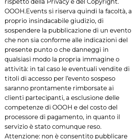
rispetto della Privacy e del Copyright.
VISITOR_INFO1_LIVE
5 mesi 4
Questo cook
Google LLC
OOOH.Events si riserva quindi la facoltà, a
settimane
impostato 
.youtube.com
Youtube pe
proprio insindacabile giudizio, di
tenere tracc
delle prefe
sospendere la pubblicazione di un evento
dell'utente p
video di Yo
incorporati 
che non sia conforme alle indicazioni del
siti; può an
determinare 
presente punto o che danneggi in
visitatore de
web sta
qualsiasi modo la propria immagine o
utilizzando 
nuova o la
attività: in tal caso le eventuali vendite di
vecchia ver
dell'interfac
Youtube.
titoli di accesso per l’evento sospeso
VISITOR_PRIVACY_METADATA
5 mesi 4
Questo coo
YouTube
saranno prontamente rimborsate ai
settimane
viene utiliz
.youtube.com
per memori
clienti partecipanti, a esclusione delle
le scelte di
consenso e
competenze di OOOH e del costo del
privacy dell
per la loro
processore di pagamento, in quanto il
interazione 
sito. Registr
sul consens
servizio è stato comunque reso.
visitatore r
a varie poli
Attenzione: non è consentito pubblicare
impostazion