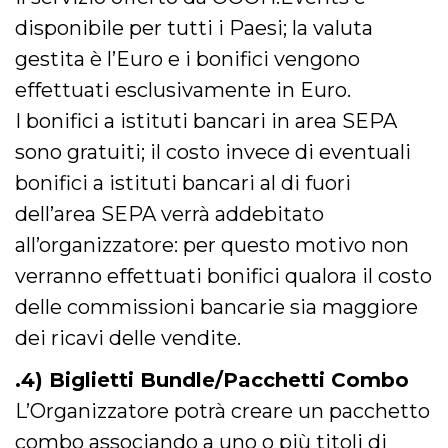
o persistent
disponibile per tutti i Paesi; la valuta
30 giorni
datr
2 anni
Questo coo
gestita è l’Euro e i bonifici vengono
Meta
identifica il
Platform Inc.
browser che
.facebook.com
effettuati esclusivamente in Euro.
connette a
Facebook. 
I bonifici a istituti bancari in area SEPA
direttament
legato alla 
sono gratuiti; il costo invece di eventuali
Facebook
dell'utente.
bonifici a istituti bancari al di fuori
Facebook s
che viene
utilizzato p
dell’area SEPA verrà addebitato
aiutare con 
sicurezza e a
all’organizzatore: per questo motivo non
di accesso
sospette, in
verranno effettuati bonifici qualora il costo
particolare p
rilevamento
delle commissioni bancarie sia maggiore
bot che ten
di accedere 
dei ricavi delle vendite.
servizio. F
afferma anc
il profilo
.4) Biglietti Bundle/Pacchetti Combo
comportame
associato a
ciascun coo
L’Organizzatore potrà creare un pacchetto
datr viene
eliminato d
combo associando a uno o più titoli di
giorni. Que