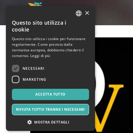
×
Questo sito utilizza i
ITALIAN
cookie
ENGLISH
Questo sito utilizza i cookie per funzionare
regolarmente. Come previsto dalla
SPANISH
normativa europea, dobbiamo chiederti il
consenso.
Leggi di più
NECESSARI
MARKETING
ACCETTA TUTTO
RIFIUTA TUTTO TRANNE I NECESSARI
MOSTRA DETTAGLI