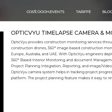
COS’È OOOH.EVENTS
TARIFFE
BLO
OPTICVYU TIMELAPSE CAMERA & M
OpticVyu provides construction monitoring services thro
construction drones, 360° image-based construction monit
Europe, Australia, and UAE. With OpticVyu engineers deplo
360° Based Interior Monitoring and document Management
Project Planning Integration, Reporting, and image/Video
OpticVyu camera system helps in tracking project progres
platform. The project planning feature makes it easy to r