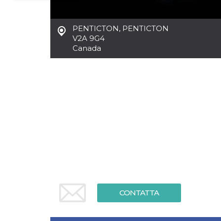
Necessari
Marketing
PENTICTON
,
PENTICTON
I cookie strettamente necessari o tecnici sono
V2A 9G4
indispensabili al funzionamento del sito. I
Canada
servizi qui presenti non potranno funzionare
senza.
Provider /
Nome
Scadenza
Descrizione
Dominio
cf_clearance
1 anno
Clearance
Cloudflare,
Cookie from
Inc.
CloudFlare
.oooh.events
stores the proof
of challenge
passed. It is
used to no
longer issue a
captcha or
jschallenge
challenge if
present. It is
required to
reach origin
CONTATTA
server.
wordpress_test_cookie
Sessione
Cookie di
Automattic
Wordpress,
Inc.
verifica che il