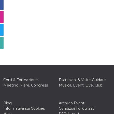
Corsi & Formazione
Escursioni & Visite Guidate
Meeting, Fiere, Congressi
Musica, Eventi Live, Club
Blog
Archivio Eventi
Informativa sui Cookies
Condizioni di utilizzo
Help
FAQ Utenti