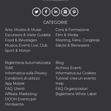
correttamente.
Storage declaration
Storage
Nome
Descrizione
type
CATEGORIE
fbssls_314278995690155
Session
Arte, Mostre & Musei
Corsi & Formazione
storage
Escursioni & Visite Guidate
Film & Media
wpEmojiSettingsSupports
Session
Food & Beverages
Meeting, Fiere, Congressi
storage
Musica, Eventi Live, Club
Salute & Benessere
cn_uc__
Local
Sport & Motori
storage
Biglietteria Automatizzata
Blog
SIAE
Archivio Eventi
Informativa sulla Privacy
Informativa sui Cookies
Condizioni di utilizzo
Tutorial: crea un evento
App Mobile
Help
FAQ Utenti
FAQ Organizzatori
Provider /
Affiliate Marketing
Biglietteria White Label
Nome
Scadenza
Descrizione
Dominio
OOOH.Events per
c_user
4
Cookie di a
Meta
l’Ambiente
settimane
utente. Può
Platform Inc.
2 giorni
essere di se
.facebook.com