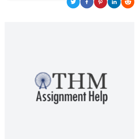
Necessari
Marketing
I cookie strettamente necessari o tecnici sono
indispensabili al funzionamento del sito. I
servizi qui presenti non potranno funzionare
senza.
Provider /
Nome
Scadenza
Descrizione
Dominio
cf_clearance
1 anno
Clearance
Cloudflare,
Cookie from
Inc.
CloudFlare
.oooh.events
stores the proof
of challenge
passed. It is
used to no
longer issue a
captcha or
jschallenge
challenge if
present. It is
required to
reach origin
server.
wordpress_test_cookie
Sessione
Cookie di
Automattic
Wordpress,
Inc.
verifica che il