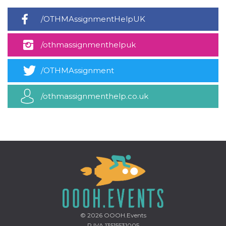
mese
viene
m.stripe.com
generalmente
utilizzato per le
/OTHMAssignmentHelpUK
prestazioni e
l'ottimizzazione
dei servizi di
elaborazione
/othmassignmenthelpuk
dei pagamenti,
facilitando la
memorizzazione
/OTHMAssignment
dei contenuti
sul browser per
rendere le
pagine più
/othmassignmenthelp.co.uk
veloci.
CookieScriptConsent
4
Questo cookie
CookieScript
settimane
viene utilizzato
oooh.events
2 giorni
dal servizio
Cookie-
Script.com per
ricordare le
preferenze di
consenso sui
cookie dei
visitatori. È
necessario che il
banner dei
cookie di
Cookie-
Script.com
© 2026
OOOH.Events
funzioni
P.IVA 13515531005