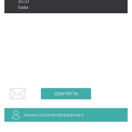
.oooh.events
35131
browser accetti i
Italia
cookie.
PHPSESSID
Sessione
Cookie
PHP.net
generato da
oooh.events
applicazioni
basate sul
linguaggio PHP.
Si tratta di un
identificatore
generico
utilizzato per
mantenere le
variabili di
sessione utente.
Normalmente è
un numero
generato in
modo casuale, il
modo in cui
viene utilizzato
può essere
CONTATTA
specifico per il
sito, ma un
buon esempio è
mantenere uno
stato di accesso
/www.croceverdepadova.it
per un utente
tra le pagine.
m
1 anno 1
Questo cookie
Stripe