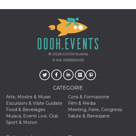
mese
viene
m.stripe.com
generalmente
utilizzato per le
prestazioni e
l'ottimizzazione
dei servizi di
elaborazione
dei pagamenti,
facilitando la
memorizzazione
dei contenuti
sul browser per
rendere le
© 2026
OOOH.Events
pagine più
veloci.
P.IVA 13515531005
CookieScriptConsent
4
Questo cookie
CookieScript
settimane
viene utilizzato
oooh.events
2 giorni
dal servizio
Cookie-
Script.com per
CATEGORIE
ricordare le
preferenze di
Arte, Mostre & Musei
Corsi & Formazione
consenso sui
cookie dei
Escursioni & Visite Guidate
Film & Media
visitatori. È
Food & Beverages
Meeting, Fiere, Congressi
necessario che il
banner dei
Musica, Eventi Live, Club
Salute & Benessere
cookie di
Sport & Motori
Cookie-
Script.com
funzioni