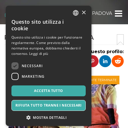
×
P.O. CROCE VERDE PADOVA
Questo sito utilizza i
ITALIAN
cookie
ENGLISH
P.O. CROCE VERDE PADOVA
Questo sito utilizza i cookie per funzionare
regolarmente. Come previsto dalla
SPANISH
normativa europea, dobbiamo chiederti il
Condividi questo profilo:
consenso.
Leggi di più
NECESSARI
MARKETING
VENDITE TERMINATE
ACCETTA TUTTO
RIFIUTA TUTTO TRANNE I NECESSARI
MOSTRA DETTAGLI