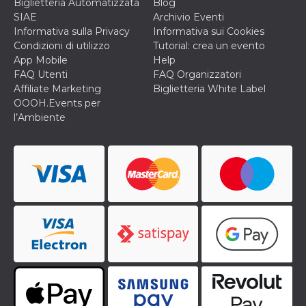
correttamente.
Biglietteria Automatizzata
Blog
SIAE
Archivio Eventi
Storage declaration
Informativa sulla Privacy
Informativa sui Cookies
Condizioni di utilizzo
Tutorial: crea un evento
Storage
Nome
Descrizione
type
App Mobile
Help
FAQ Utenti
FAQ Organizzatori
fbssls_314278995690155
Session
Affiliate Marketing
Biglietteria White Label
storage
OOOH.Events per
wpEmojiSettingsSupports
Session
l’Ambiente
storage
cn_uc__
Local
storage
Provider /
Nome
Scadenza
Descrizione
Dominio
c_user
4
Cookie di a
Meta
settimane
utente. Può
Platform Inc.
2 giorni
essere di se
.facebook.com