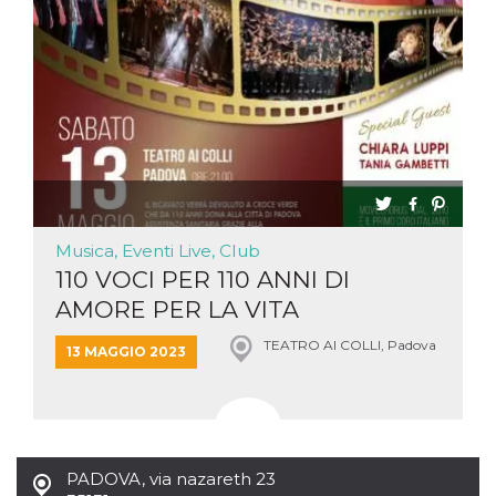
Necessari
Marketing
I cookie strettamente necessari o tecnici sono
indispensabili al funzionamento del sito. I
servizi qui presenti non potranno funzionare
senza.
Provider /
Nome
Scadenza
Descrizione
Dominio
cf_clearance
1 anno
Clearance
Cloudflare,
Cookie from
Inc.
CloudFlare
Musica, Eventi Live, Club
.oooh.events
stores the proof
110 VOCI PER 110 ANNI DI
of challenge
passed. It is
AMORE PER LA VITA
used to no
longer issue a
captcha or
TEATRO AI COLLI, Padova
13 MAGGIO 2023
jschallenge
challenge if
present. It is
required to
reach origin
server.
wordpress_test_cookie
Sessione
Cookie di
Automattic
PADOVA
,
via nazareth 23
Wordpress,
Inc.
verifica che il