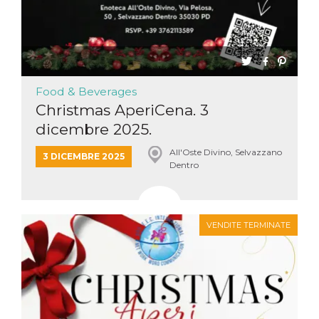
mese
viene
m.stripe.com
generalmente
utilizzato per le
prestazioni e
l'ottimizzazione
dei servizi di
elaborazione
dei pagamenti,
facilitando la
Food & Beverages
memorizzazione
dei contenuti
Christmas AperiCena. 3
sul browser per
rendere le
dicembre 2025.
pagine più
veloci.
All'Oste Divino, Selvazzano
3 DICEMBRE 2025
CookieScriptConsent
4
Questo cookie
CookieScript
Dentro
settimane
viene utilizzato
oooh.events
2 giorni
dal servizio
Cookie-
Script.com per
ricordare le
preferenze di
VENDITE TERMINATE
consenso sui
cookie dei
visitatori. È
necessario che il
banner dei
cookie di
Cookie-
Script.com
funzioni