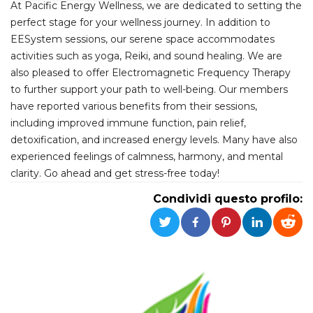
At Pacific Energy Wellness, we are dedicated to setting the
perfect stage for your wellness journey. In addition to
Necessari
Marketing
EESystem sessions, our serene space accommodates
I cookie strettamente necessari o tecnici sono
activities such as yoga, Reiki, and sound healing. We are
indispensabili al funzionamento del sito. I
also pleased to offer Electromagnetic Frequency Therapy
servizi qui presenti non potranno funzionare
senza.
to further support your path to well-being. Our members
Provider /
have reported various benefits from their sessions,
Nome
Scadenza
Descrizione
Dominio
including improved immune function, pain relief,
cf_clearance
1 anno
Clearance
Cloudflare,
detoxification, and increased energy levels. Many have also
Cookie from
Inc.
experienced feelings of calmness, harmony, and mental
CloudFlare
.oooh.events
stores the proof
clarity. Go ahead and get stress-free today!
of challenge
passed. It is
used to no
Condividi questo profilo:
longer issue a
captcha or
jschallenge
challenge if
present. It is
required to
reach origin
server.
wordpress_test_cookie
Sessione
Cookie di
Automattic
Wordpress,
Inc.
verifica che il