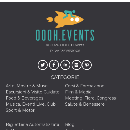
correttamente.
Storage declaration
Storage
Nome
Descrizione
type
fbssls_314278995690155
Session
storage
© 2026
OOOH.Events
wpEmojiSettingsSupports
Session
storage
P.IVA 13515531005
cn_uc__
Local
storage
CATEGORIE
Arte, Mostre & Musei
Corsi & Formazione
Escursioni & Visite Guidate
Film & Media
Food & Beverages
Meeting, Fiere, Congressi
Musica, Eventi Live, Club
Salute & Benessere
Provider /
Sport & Motori
Nome
Scadenza
Descrizione
Dominio
c_user
4
Cookie di a
Meta
Biglietteria Automatizzata
Blog
settimane
utente. Può
Platform Inc.
2 giorni
essere di se
.facebook.com