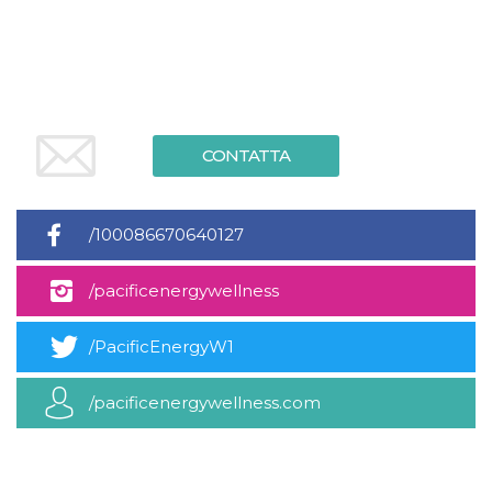
mese
viene
m.stripe.com
generalmente
utilizzato per le
prestazioni e
l'ottimizzazione
dei servizi di
elaborazione
dei pagamenti,
facilitando la
memorizzazione
CONTATTA
dei contenuti
sul browser per
rendere le
pagine più
veloci.
/100086670640127
CookieScriptConsent
4
Questo cookie
CookieScript
settimane
viene utilizzato
oooh.events
2 giorni
dal servizio
/pacificenergywellness
Cookie-
Script.com per
ricordare le
preferenze di
/PacificEnergyW1
consenso sui
cookie dei
visitatori. È
/pacificenergywellness.com
necessario che il
banner dei
cookie di
Cookie-
Script.com
funzioni