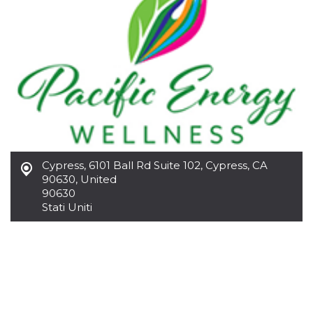
.oooh.events
browser accetti i
cookie.
PHPSESSID
Sessione
Cookie
PHP.net
generato da
oooh.events
applicazioni
basate sul
linguaggio PHP.
Si tratta di un
identificatore
generico
utilizzato per
mantenere le
variabili di
sessione utente.
Normalmente è
Cypress
,
6101 Ball Rd Suite 102, Cypress, CA
un numero
generato in
90630, United
modo casuale, il
90630
modo in cui
viene utilizzato
Stati Uniti
può essere
specifico per il
sito, ma un
buon esempio è
mantenere uno
stato di accesso
per un utente
tra le pagine.
m
1 anno 1
Questo cookie
Stripe