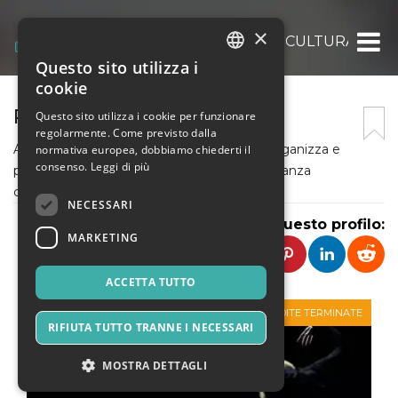
×
PANDANZ – ASSOCIAZIONE CULTURALE
Questo sito utilizza i
ITALIAN
cookie
ENGLISH
PANDANZ
Questo sito utilizza i cookie per funzionare
regolarmente. Come previsto dalla
SPANISH
Associazione con sede in Lombardia che organizza e
normativa europea, dobbiamo chiederti il
consenso.
Leggi di più
promuove corsi ed eventi di spettacolo di danza
contemporanea
NECESSARI
Condividi questo profilo:
MARKETING
ACCETTA TUTTO
VENDITE TERMINATE
RIFIUTA TUTTO TRANNE I NECESSARI
MOSTRA DETTAGLI