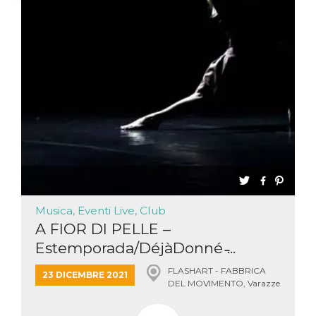
Necessari
Marketing
I cookie strettamente necessari o tecnici sono
indispensabili al funzionamento del sito. I
servizi qui presenti non potranno funzionare
senza.
Provider /
Nome
Scadenza
Descrizione
Dominio
cf_clearance
1 anno
Clearance
Cloudflare,
Cookie from
Inc.
CloudFlare
.oooh.events
stores the proof
of challenge
passed. It is
used to no
longer issue a
Musica, Eventi Live, Club
captcha or
A FIOR DI PELLE –
jschallenge
challenge if
Estemporada/DéjàDonné ̵...
present. It is
required to
reach origin
FLASHART - FABBRICA
23 DICEMBRE 2021
server.
DEL MOVIMENTO, Varazze
wordpress_test_cookie
Sessione
Cookie di
Automattic
Wordpress,
Inc.
verifica che il