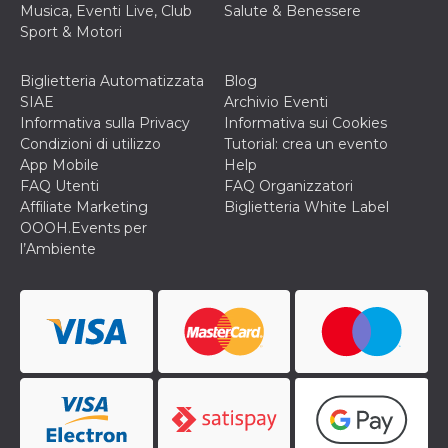
secondi
Cloudflare 
.hubspot.com
Musica, Eventi Live, Club
Salute & Benessere
distinguere 
Sport & Motori
umani e bot
vantaggioso 
sito Web, al
di effettuar
Biglietteria Automatizzata
Blog
rapporti val
SIAE
Archivio Eventi
sull'utilizzo
proprio sit
Informativa sulla Privacy
Informativa sui Cookies
Condizioni di utilizzo
Tutorial: crea un evento
_cfuvid
.hubspot.com
Sessione
Questo coo
viene utiliz
App Mobile
Help
Cloudflare 
FAQ Utenti
FAQ Organizzatori
monitorare 
utenti attra
Affiliate Marketing
Biglietteria White Label
le sessioni 
OOOH.Events per
ottimizzare
l'esperienza
l’Ambiente
dell'utente
mantenendo
coerenza de
sessione e
fornendo se
personalizza
YSC
Sessione
Questo cook
Google LLC
impostato 
.youtube.com
YouTube pe
tenere tracc
delle
visualizzazi
video incorp