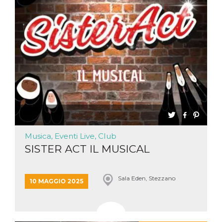
Necessari
Marketing
I cookie strettamente necessari o tecnici sono
indispensabili al funzionamento del sito. I
servizi qui presenti non potranno funzionare
senza.
Provider /
Nome
Scadenza
Descrizione
Dominio
cf_clearance
1 anno
Clearance
Cloudflare,
Cookie from
Inc.
CloudFlare
.oooh.events
stores the proof
of challenge
passed. It is
Musica, Eventi Live, Club
used to no
longer issue a
SISTER ACT IL MUSICAL
captcha or
jschallenge
challenge if
present. It is
Sala Eden, Stezzano
required to
10 MAGGIO 2025
reach origin
server.
wordpress_test_cookie
Sessione
Cookie di
Automattic
Wordpress,
Inc.
verifica che il