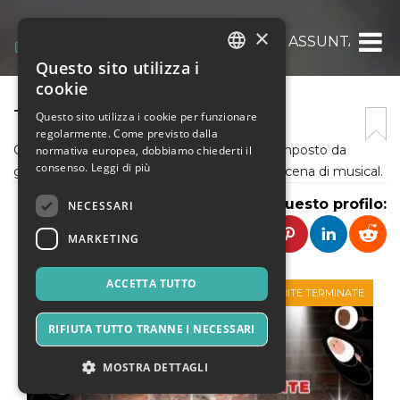
×
PARROCCHIA SANTA MARIA ASSUNTA
Questo sito utilizza i
ITALIAN
cookie
ENGLISH
TUTTO FA BROD-WAY
Questo sito utilizza i cookie per funzionare
regolarmente. Come previsto dalla
SPANISH
Gruppo teatro con sede in Lovere (BG). Composto da
normativa europea, dobbiamo chiederti il
consenso.
Leggi di più
giovani talenti, ci dilettiamo nella messa in scena di musical.
Condividi questo profilo:
NECESSARI
MARKETING
ACCETTA TUTTO
VENDITE TERMINATE
RIFIUTA TUTTO TRANNE I NECESSARI
MOSTRA DETTAGLI