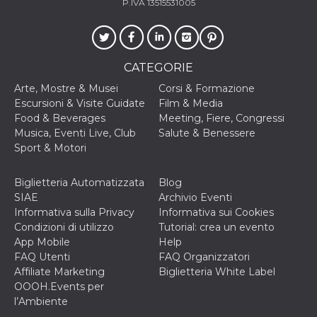
P.IVA 13515531005
cookie viene
anche trami
piace e altri
pulsanti e t
Facebook
posizionati 
CATEGORIE
molti siti W
diversi.
Arte, Mostre & Musei
Corsi & Formazione
dpr
.facebook.com
1
permette di
Escursioni & Visite Guidate
Film & Media
settimana
controllare 
Food & Beverages
Meeting, Fiere, Congressi
funzione “S
su Facebook
Musica, Eventi Live, Club
Salute & Benessere
pulsante “M
Sport & Motori
piace”, rac
le impostaz
della lingua
permettono
Biglietteria Automatizzata
Blog
condividere
SIAE
Archivio Eventi
pagina.
Informativa sulla Privacy
Informativa sui Cookies
fr
3 mesi
Contiene la
Meta
Condizioni di utilizzo
Tutorial: crea un evento
combinazio
Platform Inc.
ID univoco 
.facebook.com
App Mobile
Help
browser e
FAQ Utenti
FAQ Organizzatori
dell'utente,
utilizzata pe
Affiliate Marketing
Biglietteria White Label
pubblicità m
OOOH.Events per
oo
5 anni
consente
Meta
l’Ambiente
all'utente di
Platform Inc.