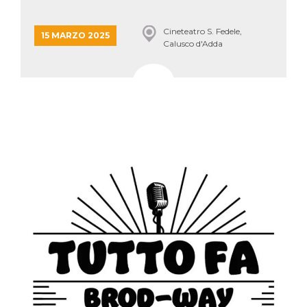
mese
viene
m.stripe.com
generalmente
utilizzato per le
prestazioni e
Cineteatro S. Fedele,
15 MARZO 2025
l'ottimizzazione
Calusco d'Adda
dei servizi di
elaborazione
dei pagamenti,
facilitando la
memorizzazione
dei contenuti
sul browser per
rendere le
pagine più
veloci.
CookieScriptConsent
4
Questo cookie
CookieScript
settimane
viene utilizzato
oooh.events
2 giorni
dal servizio
Cookie-
Script.com per
ricordare le
preferenze di
consenso sui
cookie dei
visitatori. È
necessario che il
banner dei
cookie di
Cookie-
Script.com
funzioni