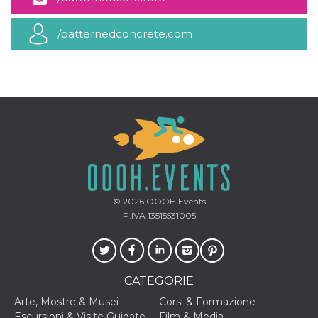
mese
viene
m.stripe.com
generalmente
utilizzato per le
prestazioni e
/patternedconcrete.com
l'ottimizzazione
dei servizi di
elaborazione
dei pagamenti,
facilitando la
memorizzazione
dei contenuti
sul browser per
rendere le
pagine più
veloci.
CookieScriptConsent
4
Questo cookie
CookieScript
settimane
viene utilizzato
oooh.events
2 giorni
dal servizio
Cookie-
Script.com per
© 2026
OOOH.Events
ricordare le
P.IVA 13515531005
preferenze di
consenso sui
cookie dei
visitatori. È
necessario che il
banner dei
CATEGORIE
cookie di
Cookie-
Script.com
Arte, Mostre & Musei
Corsi & Formazione
funzioni
Escursioni & Visite Guidate
Film & Media