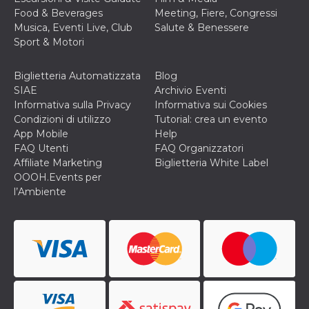
correttamente.
Food & Beverages
Meeting, Fiere, Congressi
Storage declaration
Musica, Eventi Live, Club
Salute & Benessere
Sport & Motori
Storage
Nome
Descrizione
type
Biglietteria Automatizzata
Blog
fbssls_314278995690155
Session
storage
SIAE
Archivio Eventi
Informativa sulla Privacy
Informativa sui Cookies
wpEmojiSettingsSupports
Session
Condizioni di utilizzo
Tutorial: crea un evento
storage
App Mobile
Help
cn_uc__
Local
FAQ Utenti
FAQ Organizzatori
storage
Affiliate Marketing
Biglietteria White Label
OOOH.Events per
l’Ambiente
Provider /
Nome
Scadenza
Descrizione
Dominio
c_user
4
Cookie di a
Meta
settimane
utente. Può
Platform Inc.
2 giorni
essere di se
.facebook.com