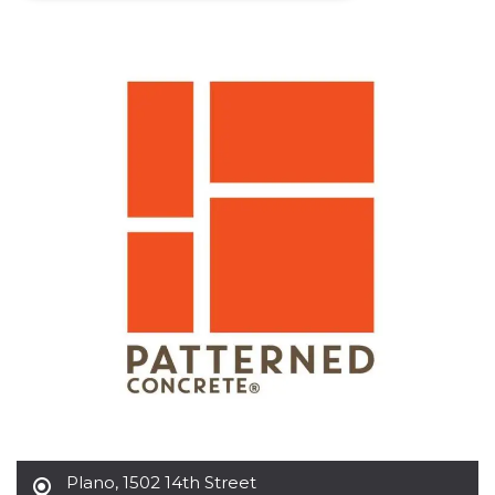
Necessari
Marketing
I cookie strettamente necessari o tecnici sono
indispensabili al funzionamento del sito. I
servizi qui presenti non potranno funzionare
senza.
Provider /
Nome
Scadenza
Descrizione
Dominio
cf_clearance
1 anno
Clearance
Cloudflare,
Cookie from
Inc.
CloudFlare
.oooh.events
stores the proof
of challenge
passed. It is
used to no
longer issue a
captcha or
jschallenge
challenge if
present. It is
required to
reach origin
server.
wordpress_test_cookie
Sessione
Cookie di
Automattic
Wordpress,
Plano
,
1502 14th Street
Inc.
verifica che il