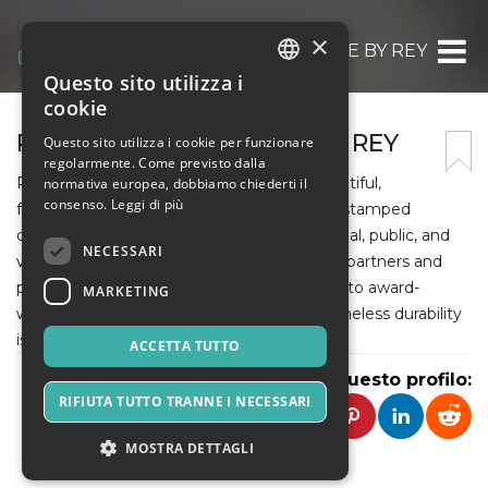
×
PATTERNED CONCRETE BY REY
Questo sito utilizza i
ITALIAN
cookie
ENGLISH
PATTERNED CONCRETE BY REY
Questo sito utilizza i cookie per funzionare
regolarmente. Come previsto dalla
SPANISH
Patterned Concrete® Global develops beautiful,
normativa europea, dobbiamo chiederti il
consenso.
Leggi di più
functional, innovative moulded, decorative stamped
concrete solutions for residential, commercial, public, and
NECESSARI
visionary spaces. We work with exceptional partners and
projects worldwide, and from luxury homes to award-
MARKETING
winning skateparks to Disney World, our timeless durability
is there for all to see.
ACCETTA TUTTO
Condividi questo profilo:
RIFIUTA TUTTO TRANNE I NECESSARI
MOSTRA DETTAGLI