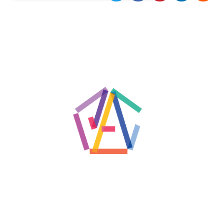
Necessari
Marketing
I cookie strettamente necessari o tecnici sono
indispensabili al funzionamento del sito. I
servizi qui presenti non potranno funzionare
senza.
Provider /
Nome
Scadenza
Descrizione
Dominio
cf_clearance
1 anno
Clearance
Cloudflare,
Cookie from
Inc.
CloudFlare
.oooh.events
stores the proof
of challenge
passed. It is
used to no
longer issue a
captcha or
jschallenge
challenge if
present. It is
required to
reach origin
server.
wordpress_test_cookie
Sessione
Cookie di
Automattic
Wordpress,
Inc.
verifica che il