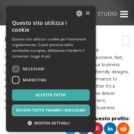
×
PENTAICS DESIGN STUDIO
Questo sito utilizza i
ITALIAN
cookie
ENGLISH
PENTAICS DESIGN STUDIO
Questo sito utilizza i cookie per funzionare
regolarmente. Come previsto dalla
SPANISH
Pentaics Design Studio offers top-notch web
normativa europea, dobbiamo chiederti il
consenso.
Leggi di più
development services in Jaipur, creating responsive, fast,
and visually stunning websites tailored to your business
NECESSARI
goals. Our expert developers focus on user-friendly designs,
seamless functionality, and optimized performance to
MARKETING
enhance your brand’s online presence. Whether it’s a
corporate site or an eCommerce platform, we deliver
ACCETTA TUTTO
scalable digital solutions that drive engagement,
conversions, and long-term growth for your business.
RIFIUTA TUTTO TRANNE I NECESSARI
Condividi questo profilo:
MOSTRA DETTAGLI