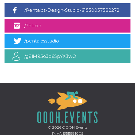
mese
viene
m.stripe.com
generalmente
utilizzato per le
/Pentaics-Design-Studio-61550037582272
prestazioni e
l'ottimizzazione
dei servizi di
/?hl=en
elaborazione
dei pagamenti,
facilitando la
memorizzazione
/pentaicsstudio
dei contenuti
sul browser per
rendere le
pagine più
/g8lM95oJo6SpYX3wO
veloci.
CookieScriptConsent
4
Questo cookie
CookieScript
settimane
viene utilizzato
oooh.events
2 giorni
dal servizio
Cookie-
Script.com per
ricordare le
preferenze di
consenso sui
cookie dei
visitatori. È
necessario che il
banner dei
cookie di
Cookie-
Script.com
© 2026
OOOH.Events
funzioni
P.IVA 13515531005