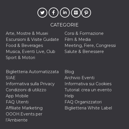
correttamente.
Storage declaration
Storage
Nome
Descrizione
CATEGORIE
type
Arte, Mostre & Musei
Corsi & Formazione
fbssls_314278995690155
Session
storage
Escursioni & Visite Guidate
Film & Media
Food & Beverages
Meeting, Fiere, Congressi
wpEmojiSettingsSupports
Session
storage
Musica, Eventi Live, Club
Salute & Benessere
Sport & Motori
cn_uc__
Local
storage
Biglietteria Automatizzata
Blog
SIAE
Archivio Eventi
Informativa sulla Privacy
Informativa sui Cookies
Condizioni di utilizzo
Tutorial: crea un evento
App Mobile
Help
FAQ Utenti
FAQ Organizzatori
Provider /
Affiliate Marketing
Biglietteria White Label
Nome
Scadenza
Descrizione
Dominio
OOOH.Events per
l’Ambiente
c_user
4
Cookie di a
Meta
settimane
utente. Può
Platform Inc.
2 giorni
essere di se
.facebook.com