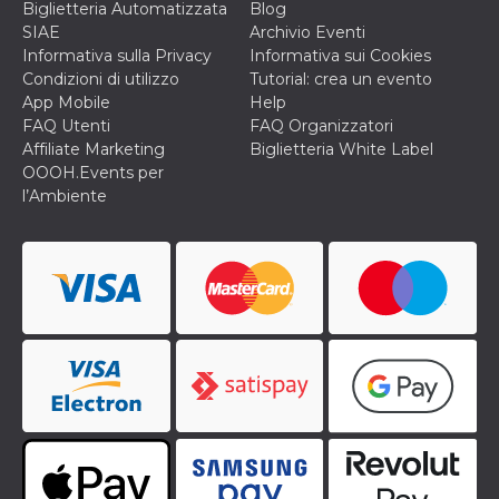
correttamente.
Biglietteria Automatizzata
Blog
SIAE
Archivio Eventi
Storage declaration
Informativa sulla Privacy
Informativa sui Cookies
Condizioni di utilizzo
Tutorial: crea un evento
Storage
Nome
Descrizione
type
App Mobile
Help
FAQ Utenti
FAQ Organizzatori
fbssls_314278995690155
Session
storage
Affiliate Marketing
Biglietteria White Label
OOOH.Events per
wpEmojiSettingsSupports
Session
storage
l’Ambiente
cn_uc__
Local
storage
Provider /
Nome
Scadenza
Descrizione
Dominio
c_user
4
Cookie di a
Meta
settimane
utente. Può
Platform Inc.
2 giorni
essere di se
.facebook.com