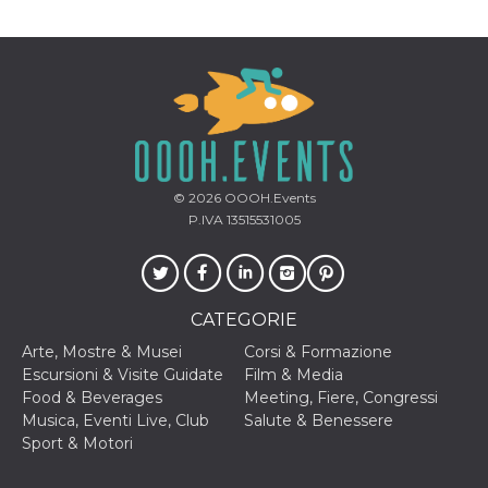
mese
viene
m.stripe.com
generalmente
utilizzato per le
prestazioni e
l'ottimizzazione
dei servizi di
elaborazione
dei pagamenti,
facilitando la
memorizzazione
dei contenuti
sul browser per
rendere le
© 2026
OOOH.Events
pagine più
veloci.
P.IVA 13515531005
CookieScriptConsent
4
Questo cookie
CookieScript
settimane
viene utilizzato
oooh.events
2 giorni
dal servizio
Cookie-
Script.com per
CATEGORIE
ricordare le
preferenze di
Arte, Mostre & Musei
Corsi & Formazione
consenso sui
cookie dei
Escursioni & Visite Guidate
Film & Media
visitatori. È
Food & Beverages
Meeting, Fiere, Congressi
necessario che il
banner dei
Musica, Eventi Live, Club
Salute & Benessere
cookie di
Sport & Motori
Cookie-
Script.com
funzioni