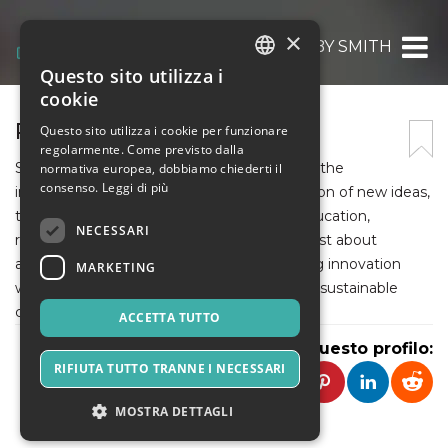
×
PETER ASHBY SMITH
Questo sito utilizza i
ITALIAN
cookie
ENGLISH
PETER ASHBY SMITH
Questo sito utilizza i cookie per funzionare
regolarmente. Come previsto dalla
SPANISH
Strategic innovation in universities refers to the
normativa europea, dobbiamo chiederti il
consenso.
Leggi di più
intentional development and implementation of new ideas,
technologies, and models that enhance education,
NECESSARI
research, and community impact. It’s not just about
adopting the latest tools—it’s about aligning innovation
MARKETING
with long-term goals to create meaningful, sustainable
change.
ACCETTA TUTTO
Condividi questo profilo:
RIFIUTA TUTTO TRANNE I NECESSARI
MOSTRA DETTAGLI