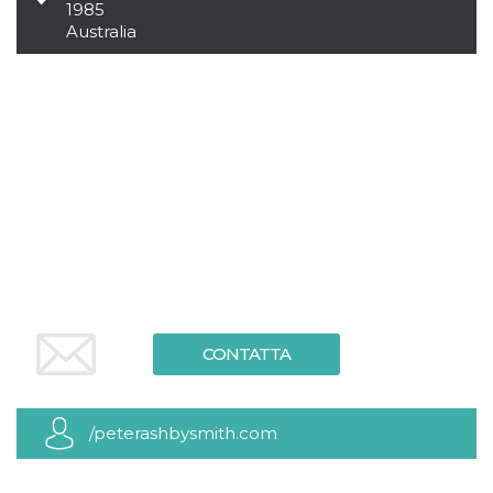
.oooh.events
1985
browser accetti i
Australia
cookie.
PHPSESSID
Sessione
Cookie
PHP.net
generato da
oooh.events
applicazioni
basate sul
linguaggio PHP.
Si tratta di un
identificatore
generico
utilizzato per
mantenere le
variabili di
sessione utente.
Normalmente è
un numero
generato in
modo casuale, il
modo in cui
viene utilizzato
può essere
CONTATTA
specifico per il
sito, ma un
buon esempio è
mantenere uno
stato di accesso
/peterashbysmith.com
per un utente
tra le pagine.
m
1 anno 1
Questo cookie
Stripe