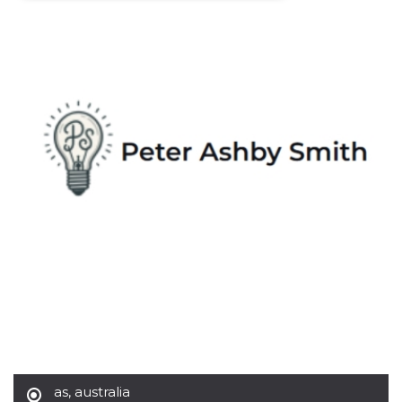
Necessari
Marketing
I cookie strettamente necessari o tecnici sono
indispensabili al funzionamento del sito. I
servizi qui presenti non potranno funzionare
senza.
Provider /
Nome
Scadenza
Descrizione
Dominio
cf_clearance
1 anno
Clearance
Cloudflare,
Cookie from
Inc.
CloudFlare
.oooh.events
stores the proof
of challenge
passed. It is
used to no
longer issue a
captcha or
jschallenge
challenge if
present. It is
required to
reach origin
server.
wordpress_test_cookie
Sessione
Cookie di
Automattic
Wordpress,
as
,
australia
Inc.
verifica che il