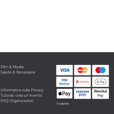
Film & Media
Salute & Benessere
Informativa sulla Privacy
Tutorial: crea un evento
FAQ Organizzatori
Trustpilot