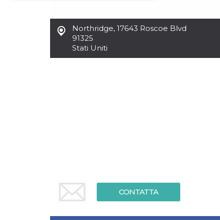
Necessari
Marketing
Northridge
,
17643 Roscoe Blvd
I cookie strettamente necessari o tecnici sono
91325
indispensabili al funzionamento del sito. I
Stati Uniti
servizi qui presenti non potranno funzionare
senza.
Provider /
Nome
Scadenza
Descrizione
Dominio
cf_clearance
1 anno
Clearance
Cloudflare,
Cookie from
Inc.
CloudFlare
.oooh.events
stores the proof
of challenge
passed. It is
used to no
longer issue a
captcha or
jschallenge
challenge if
present. It is
required to
reach origin
CONTATTA
server.
wordpress_test_cookie
Sessione
Cookie di
Automattic
Wordpress,
Inc.
verifica che il