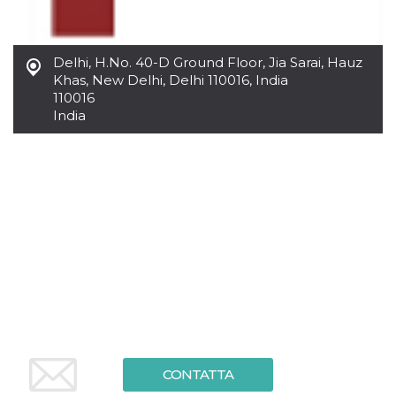
.oooh.events
browser accetti i
cookie.
PHPSESSID
Sessione
Cookie
PHP.net
Delhi
,
H.No. 40-D Ground Floor, Jia Sarai, Hauz
generato da
oooh.events
applicazioni
Khas, New Delhi, Delhi 110016, India
basate sul
110016
linguaggio PHP.
Si tratta di un
India
identificatore
generico
utilizzato per
mantenere le
variabili di
sessione utente.
Normalmente è
un numero
generato in
modo casuale, il
modo in cui
viene utilizzato
può essere
specifico per il
sito, ma un
buon esempio è
mantenere uno
stato di accesso
per un utente
tra le pagine.
CONTATTA
m
1 anno 1
Questo cookie
Stripe