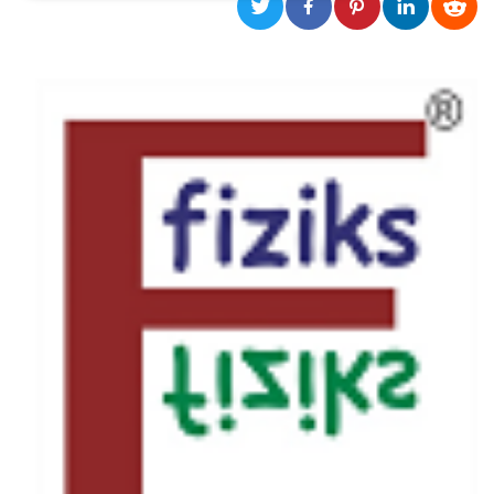
Necessari
Marketing
I cookie strettamente necessari o tecnici sono
indispensabili al funzionamento del sito. I
servizi qui presenti non potranno funzionare
senza.
Provider /
Nome
Scadenza
Descrizione
Dominio
cf_clearance
1 anno
Clearance
Cloudflare,
Cookie from
Inc.
CloudFlare
.oooh.events
stores the proof
of challenge
passed. It is
used to no
longer issue a
captcha or
jschallenge
challenge if
present. It is
required to
reach origin
server.
wordpress_test_cookie
Sessione
Cookie di
Automattic
Wordpress,
Inc.
verifica che il