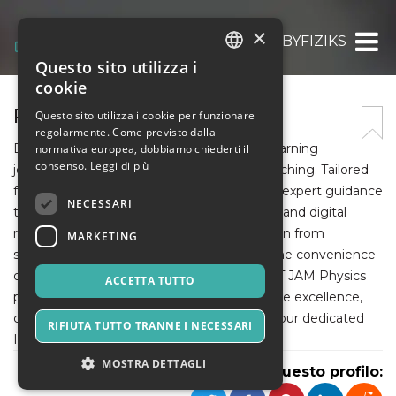
×
PHYSICSBYFIZIKS
Questo sito utilizza i
ITALIAN
cookie
ENGLISH
PHYSICSBYFIZIKS
Questo sito utilizza i cookie per funzionare
regolarmente. Come previsto dalla
SPANISH
Embark on a flexible and comprehensive learning
normativa europea, dobbiamo chiederti il
consenso.
Leggi di più
journey with our IIT JAM Physics online coaching. Tailored
for remote accessibility, our program offers expert guidance
NECESSARI
through virtual classes, interactive sessions, and digital
resources. Experience personalized attention from
MARKETING
seasoned faculty members, coupled with the convenience
of studying from anywhere. Elevate your IIT JAM Physics
ACCETTA TUTTO
preparation with our online coaching. Choose excellence,
choose convenience, choose success with our dedicated
RIFIUTA TUTTO TRANNE I NECESSARI
IIT JAM Physics online coaching program.
MOSTRA DETTAGLI
Condividi questo profilo: