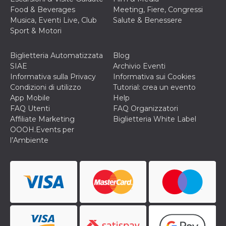
correttamente.
Food & Beverages
Meeting, Fiere, Congressi
Storage declaration
Musica, Eventi Live, Club
Salute & Benessere
Sport & Motori
Storage
Nome
Descrizione
type
Biglietteria Automatizzata
Blog
fbssls_314278995690155
Session
SIAE
Archivio Eventi
storage
Informativa sulla Privacy
Informativa sui Cookies
wpEmojiSettingsSupports
Session
Condizioni di utilizzo
Tutorial: crea un evento
storage
App Mobile
Help
cn_uc__
Local
FAQ Utenti
FAQ Organizzatori
storage
Affiliate Marketing
Biglietteria White Label
OOOH.Events per
l’Ambiente
Provider /
Nome
Scadenza
Descrizione
Dominio
c_user
4
Cookie di a
Meta
settimane
utente. Può
Platform Inc.
2 giorni
essere di se
.facebook.com