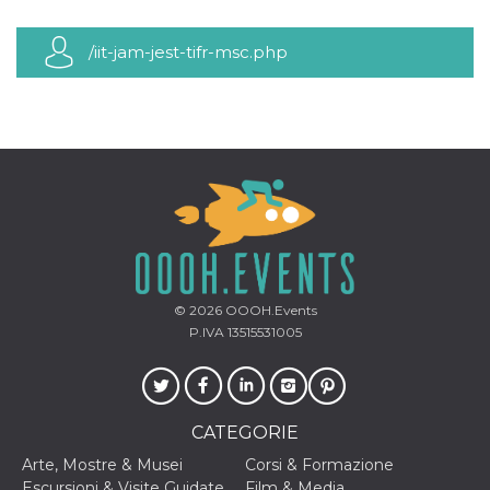
mese
viene
m.stripe.com
generalmente
utilizzato per le
prestazioni e
/iit-jam-jest-tifr-msc.php
l'ottimizzazione
dei servizi di
elaborazione
dei pagamenti,
facilitando la
memorizzazione
dei contenuti
sul browser per
rendere le
pagine più
veloci.
CookieScriptConsent
4
Questo cookie
CookieScript
settimane
viene utilizzato
oooh.events
2 giorni
dal servizio
Cookie-
Script.com per
© 2026
OOOH.Events
ricordare le
P.IVA 13515531005
preferenze di
consenso sui
cookie dei
visitatori. È
necessario che il
banner dei
CATEGORIE
cookie di
Cookie-
Script.com
Arte, Mostre & Musei
Corsi & Formazione
funzioni
Escursioni & Visite Guidate
Film & Media