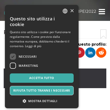
×
POMPEI2022
Questo sito utilizza i
ITALIAN
cookie
ENGLISH
POMPEI2022
Questo sito utilizza i cookie per funzionare
regolarmente. Come previsto dalla
SPANISH
normativa europea, dobbiamo chiederti il
Condividi questo profilo:
consenso.
Leggi di più
NECESSARI
MARKETING
roma
,
via del corso
00100
ACCETTA TUTTO
Italia
RIFIUTA TUTTO TRANNE I NECESSARI
MOSTRA DETTAGLI