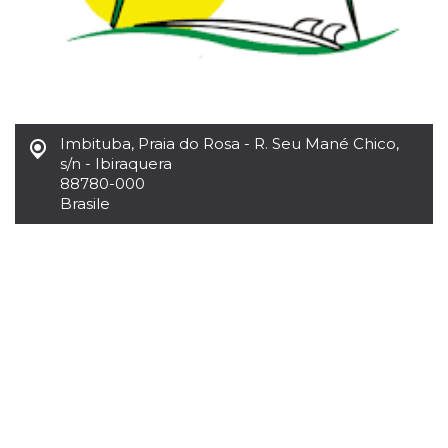
.oooh.events
browser accetti i
cookie.
PHPSESSID
Sessione
Cookie
PHP.net
generato da
oooh.events
applicazioni
basate sul
linguaggio PHP.
Si tratta di un
identificatore
Imbituba
,
Praia do Rosa - R. Seu Mané Chico,
generico
s/n - Ibiraquera
utilizzato per
88780-000
mantenere le
variabili di
Brasile
sessione utente.
Normalmente è
un numero
generato in
modo casuale, il
modo in cui
viene utilizzato
può essere
specifico per il
sito, ma un
buon esempio è
mantenere uno
stato di accesso
per un utente
tra le pagine.
m
1 anno 1
Questo cookie
Stripe