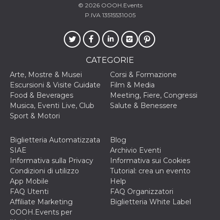
correttamente.
© 2026
OOOH.Events
P.IVA 13515531005
Storage declaration
Storage
Nome
Descrizione
type
fbssls_314278995690155
Session
CATEGORIE
storage
Arte, Mostre & Musei
Corsi & Formazione
wpEmojiSettingsSupports
Session
Escursioni & Visite Guidate
Film & Media
storage
Food & Beverages
Meeting, Fiere, Congressi
cn_uc__
Local
Musica, Eventi Live, Club
Salute & Benessere
storage
Sport & Motori
Biglietteria Automatizzata
Blog
SIAE
Archivio Eventi
Informativa sulla Privacy
Informativa sui Cookies
Condizioni di utilizzo
Tutorial: crea un evento
App Mobile
Help
Provider /
Nome
Scadenza
Descrizione
Dominio
FAQ Utenti
FAQ Organizzatori
Affiliate Marketing
Biglietteria White Label
c_user
4
Cookie di a
Meta
settimane
utente. Può
OOOH.Events per
Platform Inc.
2 giorni
essere di se
.facebook.com