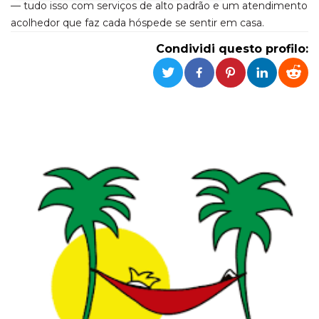
— tudo isso com serviços de alto padrão e um atendimento
acolhedor que faz cada hóspede se sentir em casa.
Necessari
Marketing
Condividi questo profilo:
I cookie strettamente necessari o tecnici sono
indispensabili al funzionamento del sito. I
servizi qui presenti non potranno funzionare
senza.
Provider /
Nome
Scadenza
Descrizione
Dominio
cf_clearance
1 anno
Clearance
Cloudflare,
Cookie from
Inc.
CloudFlare
.oooh.events
stores the proof
of challenge
passed. It is
used to no
longer issue a
captcha or
jschallenge
challenge if
present. It is
required to
reach origin
server.
wordpress_test_cookie
Sessione
Cookie di
Automattic
Wordpress,
Inc.
verifica che il