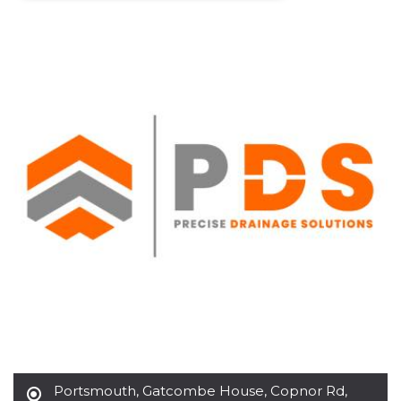
Necessari
Marketing
I cookie strettamente necessari o tecnici sono
indispensabili al funzionamento del sito. I
servizi qui presenti non potranno funzionare
senza.
Provider /
Nome
Scadenza
Descrizione
Dominio
cf_clearance
1 anno
Clearance
Cloudflare,
Cookie from
Inc.
CloudFlare
.oooh.events
stores the proof
of challenge
passed. It is
used to no
longer issue a
captcha or
jschallenge
challenge if
present. It is
required to
reach origin
server.
wordpress_test_cookie
Sessione
Cookie di
Automattic
Wordpress,
Portsmouth
,
Gatcombe House, Copnor Rd,
Inc.
verifica che il