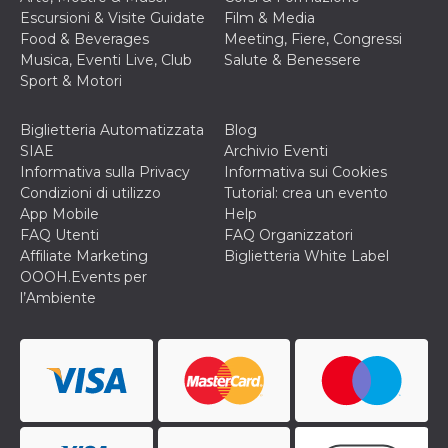
correttamente.
Escursioni & Visite Guidate
Film & Media
Storage declaration
Food & Beverages
Meeting, Fiere, Congressi
Musica, Eventi Live, Club
Salute & Benessere
Storage
Nome
Descrizione
Sport & Motori
type
fbssls_314278995690155
Session
Biglietteria Automatizzata
Blog
storage
SIAE
Archivio Eventi
wpEmojiSettingsSupports
Session
Informativa sulla Privacy
Informativa sui Cookies
storage
Condizioni di utilizzo
Tutorial: crea un evento
cn_uc__
Local
App Mobile
Help
storage
FAQ Utenti
FAQ Organizzatori
Affiliate Marketing
Biglietteria White Label
OOOH.Events per
l’Ambiente
Provider /
Nome
Scadenza
Descrizione
Dominio
c_user
4
Cookie di a
Meta
settimane
utente. Può
Platform Inc.
2 giorni
essere di se
.facebook.com