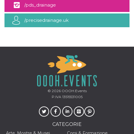
mese
viene
m.stripe.com
/pds_drainage
generalmente
utilizzato per le
prestazioni e
l'ottimizzazione
/precisedrainage.uk
dei servizi di
elaborazione
dei pagamenti,
facilitando la
memorizzazione
dei contenuti
sul browser per
rendere le
pagine più
veloci.
CookieScriptConsent
4
Questo cookie
CookieScript
settimane
viene utilizzato
oooh.events
2 giorni
dal servizio
Cookie-
Script.com per
ricordare le
© 2026
OOOH.Events
preferenze di
P.IVA 13515531005
consenso sui
cookie dei
visitatori. È
necessario che il
banner dei
cookie di
Cookie-
CATEGORIE
Script.com
funzioni
Arte, Mostre & Musei
Corsi & Formazione