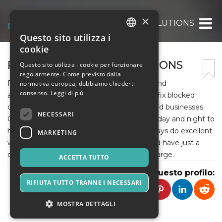
×
PRECISE DRAINAGE SOLUTIONS
Questo sito utilizza i
ITALIAN
cookie
ENGLISH
PRECISE DRAINAGE SOLUTIONS
Questo sito utilizza i cookie per funzionare
regolarmente. Come previsto dalla
SPANISH
Precise Drainage Solutions provides quick and
normativa europea, dobbiamo chiederti il
consenso.
Leggi di più
affordable help with drainage solutions. We fix blocked
drains, leaks, and broken pipes for homes and businesses.
NECESSARI
Our team has lots of experience and works day and night to
help you fast. We charge fair prices and always do excellent
MARKETING
work. We offer new customer discounts and have just a
one-hour response time with no call-out charge.
ACCETTA TUTTO
Condividi questo profilo:
RIFIUTA TUTTO TRANNE I NECESSARI
MOSTRA DETTAGLI