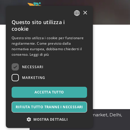
×
Questo sito utilizza i
ITALIAN
cookie
ENGLISH
Questo sito utilizza i cookie per funzionare
regolarmente. Come previsto dalla
SPANISH
normativa europea, dobbiamo chiederti il
consenso.
Leggi di più
NECESSARI
MARKETING
ACCETTA TUTTO
RIFIUTA TUTTO TRANNE I NECESSARI
New Delhi
,
25 krishna market, Delhi,
MOSTRA DETTAGLI
110034
OWNER