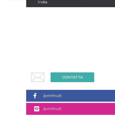
India
Necessari
Marketing
I cookie strettamente necessari o tecnici sono
indispensabili al funzionamento del sito. I
servizi qui presenti non potranno funzionare
senza.
Provider /
Nome
Scadenza
Descrizione
Dominio
cf_clearance
1 anno
Clearance
Cloudflare,
Cookie from
Inc.
CloudFlare
.oooh.events
stores the proof
of challenge
passed. It is
used to no
longer issue a
CONTATTA
captcha or
jschallenge
challenge if
present. It is
required to
/printhutt
reach origin
server.
wordpress_test_cookie
Sessione
Cookie di
Automattic
/printhutt
Wordpress,
Inc.
verifica che il