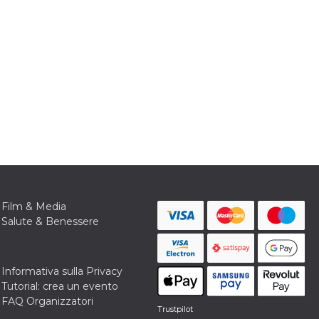
Film & Media
Salute & Benessere
Informativa sulla Privacy
Tutorial: crea un evento
FAQ Organizzatori
Trustpilot