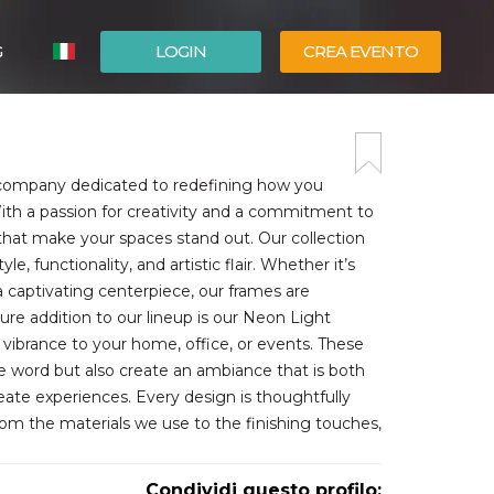
G
LOGIN
CREA EVENTO
ESPAÑOL
ENGLISH
 company dedicated to redefining how you
ith a passion for creativity and a commitment to
 that make your spaces stand out. Our collection
, functionality, and artistic flair. Whether it’s
 captivating centerpiece, our frames are
e addition to our lineup is our Neon Light
vibrance to your home, office, or events. These
e word but also create an ambiance that is both
ate experiences. Every design is thoughtfully
 From the materials we use to the finishing touches,
Condividi questo profilo: