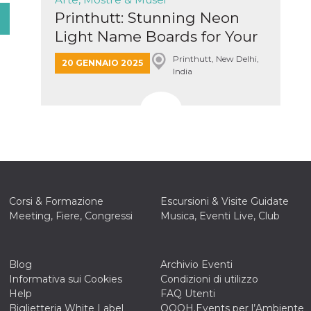
Printhutt: Stunning Neon
Light Name Boards for Your
Bu...
Printhutt, New Delhi,
20 GENNAIO 2025
India
Corsi & Formazione
Escursioni & Visite Guidate
Meeting, Fiere, Congressi
Musica, Eventi Live, Club
Blog
Archivio Eventi
Informativa sui Cookies
Condizioni di utilizzo
Help
FAQ Utenti
Biglietteria White Label
OOOH.Events per l’Ambiente