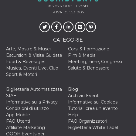
correttamente.
© 2026
OOOH.Events
Storage declaration
P.IVA 13515531005
Storage
Nome
Descrizione
type
fbssls_314278995690155
Session
storage
CATEGORIE
wpEmojiSettingsSupports
Session
Arte, Mostre & Musei
Corsi & Formazione
storage
Escursioni & Visite Guidate
Film & Media
cn_uc__
Local
Food & Beverages
Meeting, Fiere, Congressi
storage
Musica, Eventi Live, Club
Salute & Benessere
Sport & Motori
Biglietteria Automatizzata
Blog
SIAE
Archivio Eventi
Informativa sulla Privacy
Informativa sui Cookies
Condizioni di utilizzo
Tutorial: crea un evento
Provider /
App Mobile
Help
Nome
Scadenza
Descrizione
Dominio
FAQ Utenti
FAQ Organizzatori
c_user
4
Cookie di a
Meta
Affiliate Marketing
Biglietteria White Label
settimane
utente. Può
Platform Inc.
OOOH.Events per
2 giorni
essere di se
.facebook.com