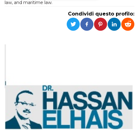
law, and maritime law.
Necessari
Marketing
Condividi questo profilo:
I cookie strettamente necessari o tecnici sono
indispensabili al funzionamento del sito. I
servizi qui presenti non potranno funzionare
senza.
Provider /
Nome
Scadenza
Descrizione
Dominio
cf_clearance
1 anno
Clearance
Cloudflare,
Cookie from
Inc.
CloudFlare
.oooh.events
stores the proof
of challenge
passed. It is
used to no
longer issue a
captcha or
jschallenge
challenge if
present. It is
required to
reach origin
server.
wordpress_test_cookie
Sessione
Cookie di
Automattic
Wordpress,
Inc.
verifica che il