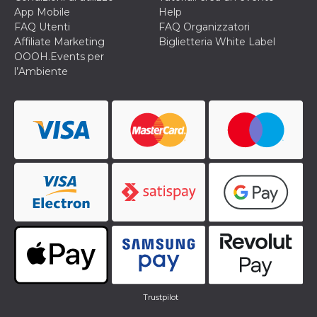
.oooh.events
browser accetti i
App Mobile
Help
cookie.
FAQ Utenti
FAQ Organizzatori
PHPSESSID
Sessione
Cookie
PHP.net
Affiliate Marketing
Biglietteria White Label
generato da
oooh.events
OOOH.Events per
applicazioni
basate sul
l’Ambiente
linguaggio PHP.
Si tratta di un
identificatore
generico
utilizzato per
mantenere le
variabili di
sessione utente.
Normalmente è
un numero
generato in
modo casuale, il
modo in cui
viene utilizzato
può essere
specifico per il
sito, ma un
buon esempio è
mantenere uno
stato di accesso
per un utente
tra le pagine.
Trustpilot
m
1 anno 1
Questo cookie
Stripe