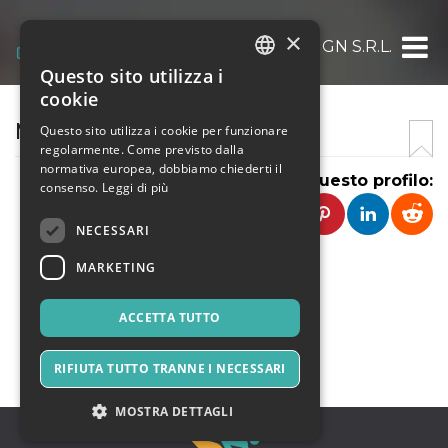
×
PUBLIDESIGN S.R.L.
Questo sito utilizza i
ITALIAN
cookie
ENGLISH
MY PET'S HERO
Questo sito utilizza i cookie per funzionare
regolarmente. Come previsto dalla
SPANISH
normativa europea, dobbiamo chiederti il
Condividi questo profilo:
consenso.
Leggi di più
NECESSARI
MARKETING
ACCETTA TUTTO
CONTATTA
RIFIUTA TUTTO TRANNE I NECESSARI
MOSTRA DETTAGLI