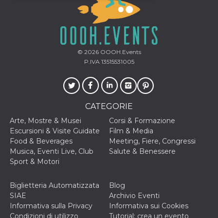
Necessari
Marketing
I cookie strettamente necessari o tecnici sono
indispensabili al funzionamento del sito. I
servizi qui presenti non potranno funzionare
© 2026
OOOH.Events
senza.
P.IVA 13515531005
Provider /
Nome
Scadenza
Descrizione
Dominio
cf_clearance
1 anno
Clearance
Cloudflare,
Cookie from
Inc.
CATEGORIE
CloudFlare
.oooh.events
stores the proof
Arte, Mostre & Musei
Corsi & Formazione
of challenge
passed. It is
Escursioni & Visite Guidate
Film & Media
used to no
Food & Beverages
Meeting, Fiere, Congressi
longer issue a
captcha or
Musica, Eventi Live, Club
Salute & Benessere
jschallenge
Sport & Motori
challenge if
present. It is
required to
reach origin
Biglietteria Automatizzata
Blog
server.
SIAE
Archivio Eventi
wordpress_test_cookie
Sessione
Cookie di
Automattic
Informativa sulla Privacy
Informativa sui Cookies
Wordpress,
Inc.
Condizioni di utilizzo
Tutorial: crea un evento
verifica che il