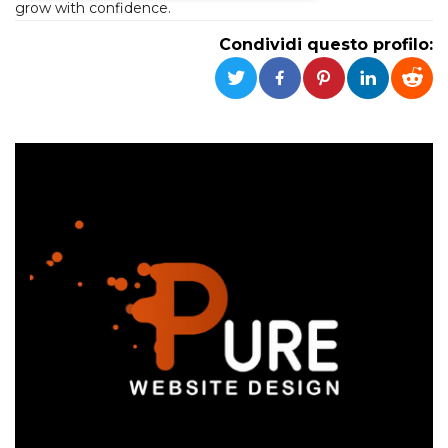
grow with confidence.
Necessari
Marketing
Condividi questo profilo:
I cookie strettamente necessari o tecnici sono
indispensabili al funzionamento del sito. I
servizi qui presenti non potranno funzionare
senza.
Provider /
Nome
Scadenza
Descrizione
Dominio
cf_clearance
1 anno
Clearance
Cloudflare,
Cookie from
Inc.
CloudFlare
.oooh.events
stores the proof
of challenge
passed. It is
used to no
longer issue a
captcha or
jschallenge
challenge if
present. It is
required to
reach origin
server.
wordpress_test_cookie
Sessione
Cookie di
Automattic
Wordpress,
Inc.
verifica che il