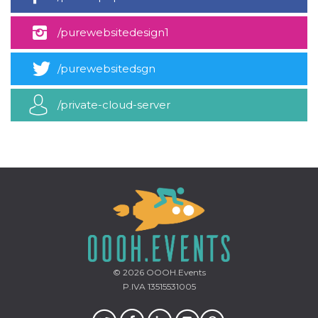
mese
viene
m.stripe.com
generalmente
utilizzato per le
/purewebsitedesign1
prestazioni e
l'ottimizzazione
dei servizi di
elaborazione
/purewebsitedsgn
dei pagamenti,
facilitando la
memorizzazione
dei contenuti
/private-cloud-server
sul browser per
rendere le
pagine più
veloci.
CookieScriptConsent
4
Questo cookie
CookieScript
settimane
viene utilizzato
oooh.events
2 giorni
dal servizio
Cookie-
Script.com per
ricordare le
preferenze di
consenso sui
cookie dei
visitatori. È
necessario che il
banner dei
© 2026
OOOH.Events
cookie di
P.IVA 13515531005
Cookie-
Script.com
funzioni