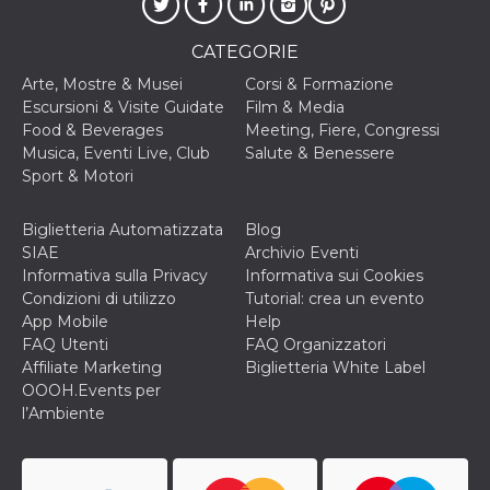
correttamente.
Storage declaration
CATEGORIE
Storage
Arte, Mostre & Musei
Corsi & Formazione
Nome
Descrizione
type
Escursioni & Visite Guidate
Film & Media
fbssls_314278995690155
Session
Food & Beverages
Meeting, Fiere, Congressi
storage
Musica, Eventi Live, Club
Salute & Benessere
wpEmojiSettingsSupports
Session
Sport & Motori
storage
cn_uc__
Local
Biglietteria Automatizzata
Blog
storage
SIAE
Archivio Eventi
Informativa sulla Privacy
Informativa sui Cookies
Condizioni di utilizzo
Tutorial: crea un evento
App Mobile
Help
FAQ Utenti
FAQ Organizzatori
Affiliate Marketing
Biglietteria White Label
OOOH.Events per
Provider /
l’Ambiente
Nome
Scadenza
Descrizione
Dominio
c_user
4
Cookie di a
Meta
settimane
utente. Può
Platform Inc.
2 giorni
essere di se
.facebook.com