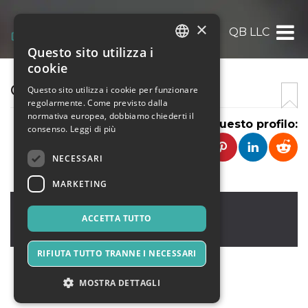
×
QB LLC
Questo sito utilizza i
ITALIAN
cookie
ENGLISH
QB LLC
Questo sito utilizza i cookie per funzionare
regolarmente. Come previsto dalla
SPANISH
normativa europea, dobbiamo chiederti il
Condividi questo profilo:
consenso.
Leggi di più
NECESSARI
MARKETING
bosko
,
new york
32013
ACCETTA TUTTO
American Samoa
RIFIUTA TUTTO TRANNE I NECESSARI
MOSTRA DETTAGLI