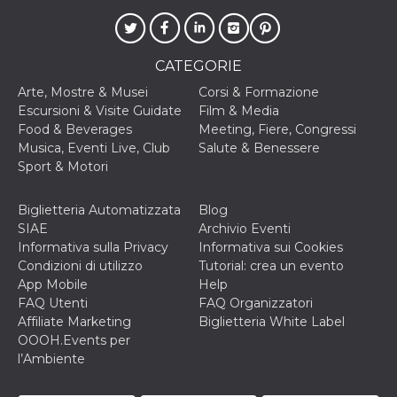
.oooh.events
browser accetti i
cookie.
PHPSESSID
Sessione
Cookie
PHP.net
generato da
oooh.events
CATEGORIE
applicazioni
basate sul
Arte, Mostre & Musei
Corsi & Formazione
linguaggio PHP.
Escursioni & Visite Guidate
Film & Media
Si tratta di un
identificatore
Food & Beverages
Meeting, Fiere, Congressi
generico
Musica, Eventi Live, Club
Salute & Benessere
utilizzato per
mantenere le
Sport & Motori
variabili di
sessione utente.
Normalmente è
Biglietteria Automatizzata
Blog
un numero
generato in
SIAE
Archivio Eventi
modo casuale, il
Informativa sulla Privacy
Informativa sui Cookies
modo in cui
viene utilizzato
Condizioni di utilizzo
Tutorial: crea un evento
può essere
App Mobile
Help
specifico per il
sito, ma un
FAQ Utenti
FAQ Organizzatori
buon esempio è
Affiliate Marketing
Biglietteria White Label
mantenere uno
stato di accesso
OOOH.Events per
per un utente
l’Ambiente
tra le pagine.
m
1 anno 1
Questo cookie
Stripe