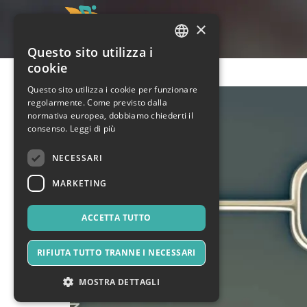
×
Questo sito utilizza i
ITALIAN
cookie
ENGLISH
Questo sito utilizza i cookie per funzionare
regolarmente. Come previsto dalla
SPANISH
normativa europea, dobbiamo chiederti il
consenso.
Leggi di più
NECESSARI
MARKETING
ACCETTA TUTTO
RIFIUTA TUTTO TRANNE I NECESSARI
MOSTRA DETTAGLI