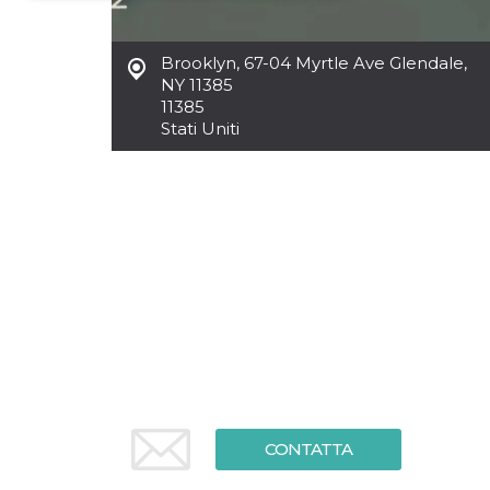
Necessari
Marketing
Brooklyn
,
67-04 Myrtle Ave Glendale,
I cookie strettamente necessari o tecnici sono
NY 11385
indispensabili al funzionamento del sito. I
11385
servizi qui presenti non potranno funzionare
Stati Uniti
senza.
Provider /
Nome
Scadenza
Descrizione
Dominio
cf_clearance
1 anno
Clearance
Cloudflare,
Cookie from
Inc.
CloudFlare
.oooh.events
stores the proof
of challenge
passed. It is
used to no
longer issue a
captcha or
jschallenge
challenge if
present. It is
required to
reach origin
server.
CONTATTA
wordpress_test_cookie
Sessione
Cookie di
Automattic
Wordpress,
Inc.
verifica che il