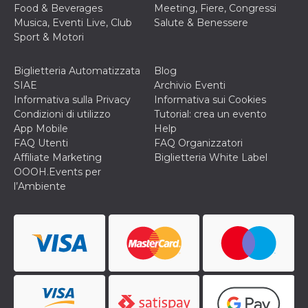
correttamente.
Food & Beverages
Meeting, Fiere, Congressi
Musica, Eventi Live, Club
Salute & Benessere
Storage declaration
Sport & Motori
Storage
Nome
Descrizione
type
Biglietteria Automatizzata
Blog
fbssls_314278995690155
Session
SIAE
Archivio Eventi
storage
Informativa sulla Privacy
Informativa sui Cookies
wpEmojiSettingsSupports
Session
Condizioni di utilizzo
Tutorial: crea un evento
storage
App Mobile
Help
cn_uc__
Local
FAQ Utenti
FAQ Organizzatori
storage
Affiliate Marketing
Biglietteria White Label
OOOH.Events per
l’Ambiente
Provider /
Nome
Scadenza
Descrizione
Dominio
c_user
4
Cookie di a
Meta
settimane
utente. Può
Platform Inc.
2 giorni
essere di se
.facebook.com