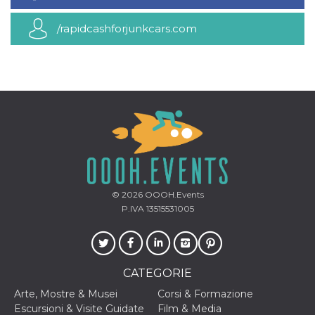
mese
viene
m.stripe.com
generalmente
utilizzato per le
/rapidcashforjunkcars.com
prestazioni e
l'ottimizzazione
dei servizi di
elaborazione
dei pagamenti,
facilitando la
memorizzazione
dei contenuti
sul browser per
rendere le
pagine più
veloci.
CookieScriptConsent
4
Questo cookie
CookieScript
settimane
viene utilizzato
oooh.events
2 giorni
dal servizio
Cookie-
© 2026
OOOH.Events
Script.com per
ricordare le
P.IVA 13515531005
preferenze di
consenso sui
cookie dei
visitatori. È
necessario che il
banner dei
CATEGORIE
cookie di
Cookie-
Arte, Mostre & Musei
Corsi & Formazione
Script.com
funzioni
Escursioni & Visite Guidate
Film & Media