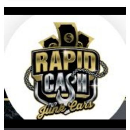
Necessari
Marketing
I cookie strettamente necessari o tecnici sono
indispensabili al funzionamento del sito. I
servizi qui presenti non potranno funzionare
senza.
Provider /
Nome
Scadenza
Descrizione
Dominio
cf_clearance
1 anno
Clearance
Cloudflare,
Cookie from
Inc.
CloudFlare
.oooh.events
stores the proof
of challenge
passed. It is
used to no
longer issue a
captcha or
jschallenge
challenge if
present. It is
required to
reach origin
server.
wordpress_test_cookie
Sessione
Cookie di
Automattic
Wordpress,
Inc.
verifica che il