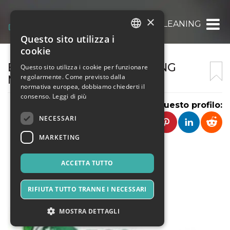
×
RESTAURANT CANOPY CLEANING
Questo sito utilizza i
ITALIAN
cookie
ENGLISH
ECO COMMERCIAL CLEANING
Questo sito utilizza i cookie per funzionare
regolarmente. Come previsto dalla
MELBOURNE
SPANISH
normativa europea, dobbiamo chiederti il
consenso.
Leggi di più
Condividi questo profilo:
NECESSARI
MARKETING
ACCETTA TUTTO
RIFIUTA TUTTO TRANNE I NECESSARI
MOSTRA DETTAGLI