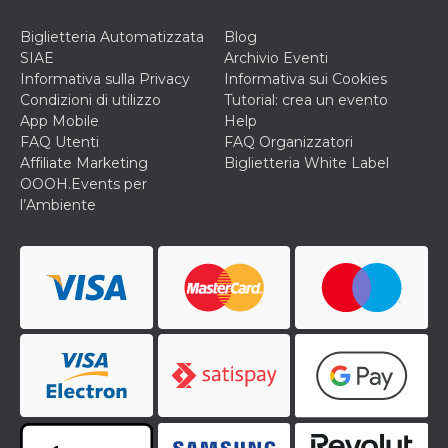
correttamente.
Storage declaration
Biglietteria Automatizzata
Blog
SIAE
Archivio Eventi
Storage
Informativa sulla Privacy
Informativa sui Cookies
Nome
Descrizione
type
Condizioni di utilizzo
Tutorial: crea un evento
fbssls_314278995690155
Session
App Mobile
Help
storage
FAQ Utenti
FAQ Organizzatori
wpEmojiSettingsSupports
Session
Affiliate Marketing
Biglietteria White Label
storage
OOOH.Events per
cn_uc__
Local
l’Ambiente
storage
Provider /
Nome
Scadenza
Descrizione
Dominio
c_user
4
Cookie di a
Meta
settimane
utente. Può
Platform Inc.
2 giorni
essere di se
.facebook.com