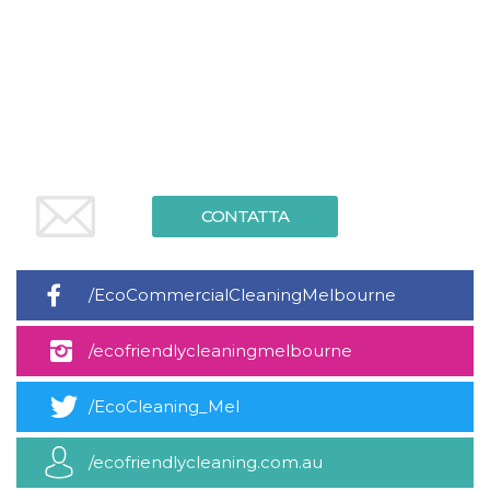
.oooh.events
browser accetti i
cookie.
PHPSESSID
Sessione
Cookie
PHP.net
generato da
oooh.events
applicazioni
basate sul
linguaggio PHP.
Si tratta di un
identificatore
generico
utilizzato per
mantenere le
CONTATTA
variabili di
sessione utente.
Normalmente è
un numero
generato in
modo casuale, il
/EcoCommercialCleaningMelbourne
modo in cui
viene utilizzato
può essere
/ecofriendlycleaningmelbourne
specifico per il
sito, ma un
buon esempio è
mantenere uno
/EcoCleaning_Mel
stato di accesso
per un utente
tra le pagine.
/ecofriendlycleaning.com.au
m
1 anno 1
Questo cookie
Stripe