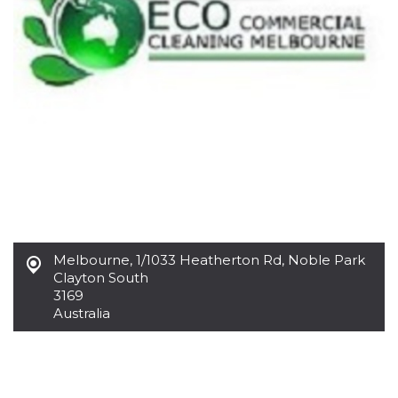
Necessari
Marketing
I cookie strettamente necessari o tecnici sono
indispensabili al funzionamento del sito. I
servizi qui presenti non potranno funzionare
senza.
Provider /
Nome
Scadenza
Descrizione
Dominio
cf_clearance
1 anno
Clearance
Cloudflare,
Cookie from
Inc.
CloudFlare
.oooh.events
stores the proof
of challenge
passed. It is
used to no
Melbourne
,
1/1033 Heatherton Rd, Noble Park
longer issue a
captcha or
Clayton South
jschallenge
3169
challenge if
present. It is
Australia
required to
reach origin
server.
wordpress_test_cookie
Sessione
Cookie di
Automattic
Wordpress,
Inc.
verifica che il