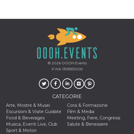
mese
viene
m.stripe.com
generalmente
utilizzato per le
prestazioni e
l'ottimizzazione
dei servizi di
elaborazione
dei pagamenti,
facilitando la
memorizzazione
dei contenuti
sul browser per
rendere le
pagine più
veloci.
© 2026
OOOH.Events
CookieScriptConsent
4
Questo cookie
CookieScript
P.IVA 13515531005
settimane
viene utilizzato
oooh.events
2 giorni
dal servizio
Cookie-
Script.com per
ricordare le
preferenze di
CATEGORIE
consenso sui
cookie dei
Arte, Mostre & Musei
Corsi & Formazione
visitatori. È
necessario che il
Escursioni & Visite Guidate
Film & Media
banner dei
Food & Beverages
Meeting, Fiere, Congressi
cookie di
Cookie-
Musica, Eventi Live, Club
Salute & Benessere
Script.com
Sport & Motori
funzioni