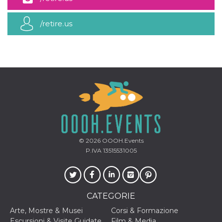
mese
viene
m.stripe.com
generalmente
utilizzato per le
prestazioni e
/retire.us
l'ottimizzazione
dei servizi di
elaborazione
dei pagamenti,
facilitando la
memorizzazione
dei contenuti
sul browser per
rendere le
pagine più
veloci.
CookieScriptConsent
4
Questo cookie
CookieScript
settimane
viene utilizzato
oooh.events
2 giorni
dal servizio
Cookie-
Script.com per
© 2026
OOOH.Events
ricordare le
P.IVA 13515531005
preferenze di
consenso sui
cookie dei
visitatori. È
necessario che il
banner dei
CATEGORIE
cookie di
Cookie-
Script.com
Arte, Mostre & Musei
Corsi & Formazione
funzioni
Escursioni & Visite Guidate
Film & Media