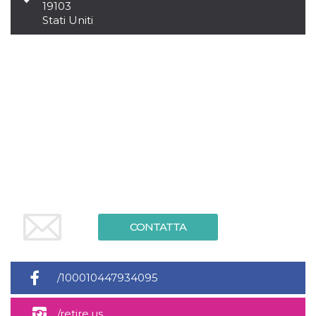
.oooh.events
19103
browser accetti i
Stati Uniti
cookie.
PHPSESSID
Sessione
Cookie
PHP.net
generato da
oooh.events
applicazioni
basate sul
linguaggio PHP.
Si tratta di un
identificatore
generico
utilizzato per
mantenere le
variabili di
sessione utente.
Normalmente è
un numero
generato in
modo casuale, il
modo in cui
viene utilizzato
può essere
CONTATTA
specifico per il
sito, ma un
buon esempio è
mantenere uno
stato di accesso
/100010447934095
per un utente
tra le pagine.
m
1 anno 1
Questo cookie
Stripe
/retire.us