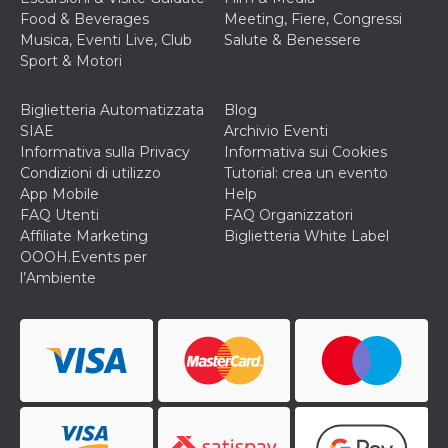
correttamente.
Food & Beverages
Meeting, Fiere, Congressi
Storage declaration
Musica, Eventi Live, Club
Salute & Benessere
Sport & Motori
Storage
Nome
Descrizione
type
Biglietteria Automatizzata
Blog
fbssls_314278995690155
Session
storage
SIAE
Archivio Eventi
Informativa sulla Privacy
Informativa sui Cookies
wpEmojiSettingsSupports
Session
Condizioni di utilizzo
Tutorial: crea un evento
storage
App Mobile
Help
cn_uc__
Local
FAQ Utenti
FAQ Organizzatori
storage
Affiliate Marketing
Biglietteria White Label
OOOH.Events per
l’Ambiente
Provider /
Nome
Scadenza
Descrizione
Dominio
c_user
4
Cookie di a
Meta
settimane
utente. Può
Platform Inc.
2 giorni
essere di se
.facebook.com