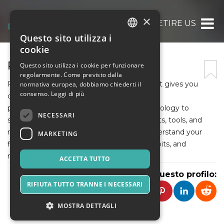
×
RETIRE US
Questo sito utilizza i
ITALIAN
cookie
ENGLISH
RETIRE US
Questo sito utilizza i cookie per funzionare
regolarmente. Come previsto dalla
SPANISH
RetireUS is a financial wellness platform that gives you
normativa europea, dobbiamo chiederti il
consenso.
Leggi di più
cost effective access to a team of financial
professionals.We created time saving technology to
NECESSARI
surround you with a team of financial experts, tools, and
resources.This makes it easy for you to understand your
MARKETING
financial needs, develop strong financial habits, and
manage your finances like a professional.
ACCETTA TUTTO
Condividi questo profilo:
RIFIUTA TUTTO TRANNE I NECESSARI
MOSTRA DETTAGLI