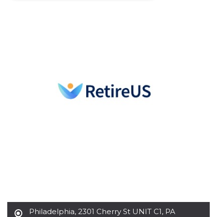
Necessari
Marketing
I cookie strettamente necessari o tecnici sono
indispensabili al funzionamento del sito. I
servizi qui presenti non potranno funzionare
senza.
Provider /
Nome
Scadenza
Descrizione
Dominio
cf_clearance
1 anno
Clearance
Cloudflare,
Cookie from
Inc.
CloudFlare
.oooh.events
stores the proof
of challenge
passed. It is
used to no
longer issue a
captcha or
jschallenge
challenge if
present. It is
required to
reach origin
server.
wordpress_test_cookie
Sessione
Cookie di
Automattic
Wordpress,
Philadelphia
,
2301 Cherry St UNIT C1, PA
Inc.
verifica che il