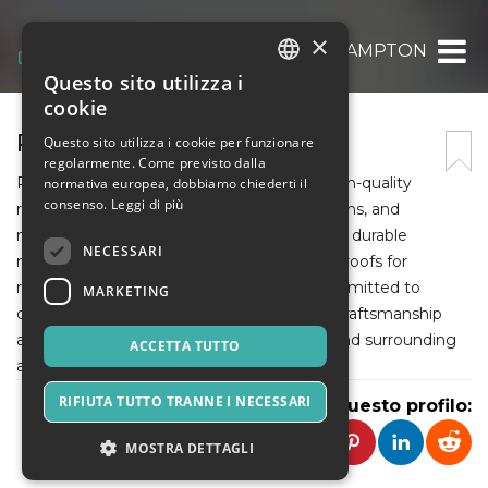
×
ROOFERS SOUTHAMPTON
Questo sito utilizza i
ITALIAN
cookie
ENGLISH
ROOFERS SOUTHAMPTON
Questo sito utilizza i cookie per funzionare
regolarmente. Come previsto dalla
SPANISH
Roofers Southampton Co. specializes in high-quality
normativa europea, dobbiamo chiederti il
consenso.
Leggi di più
roofing services, including repairs, installations, and
maintenance. With skilled professionals and durable
NECESSARI
materials, they ensure reliable, long-lasting roofs for
residential and commercial properties. Committed to
MARKETING
customer satisfaction, they deliver expert craftsmanship
and prompt service across Southampton and surrounding
ACCETTA TUTTO
areas.
RIFIUTA TUTTO TRANNE I NECESSARI
Condividi questo profilo:
MOSTRA DETTAGLI