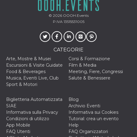
mese
viene
m.stripe.com
generalmente
utilizzato per le
prestazioni e
© 2026
OOOH.Events
l'ottimizzazione
P.IVA 13515531005
dei servizi di
elaborazione
dei pagamenti,
facilitando la
memorizzazione
dei contenuti
sul browser per
CATEGORIE
rendere le
pagine più
Arte, Mostre & Musei
Corsi & Formazione
veloci.
Escursioni & Visite Guidate
Film & Media
CookieScriptConsent
4
Questo cookie
CookieScript
Food & Beverages
Meeting, Fiere, Congressi
settimane
viene utilizzato
oooh.events
Musica, Eventi Live, Club
Salute & Benessere
2 giorni
dal servizio
Cookie-
Sport & Motori
Script.com per
ricordare le
preferenze di
Biglietteria Automatizzata
Blog
consenso sui
cookie dei
SIAE
Archivio Eventi
visitatori. È
Informativa sulla Privacy
Informativa sui Cookies
necessario che il
banner dei
Condizioni di utilizzo
Tutorial: crea un evento
cookie di
App Mobile
Help
Cookie-
Script.com
FAQ Utenti
FAQ Organizzatori
funzioni