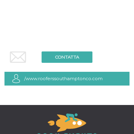
.oooh.events
browser accetti i
cookie.
PHPSESSID
Sessione
Cookie
PHP.net
generato da
oooh.events
applicazioni
basate sul
linguaggio PHP.
Si tratta di un
identificatore
generico
utilizzato per
mantenere le
CONTATTA
variabili di
sessione utente.
Normalmente è
un numero
generato in
/www.rooferssouthamptonco.com
modo casuale, il
modo in cui
viene utilizzato
può essere
specifico per il
sito, ma un
buon esempio è
mantenere uno
stato di accesso
per un utente
tra le pagine.
m
1 anno 1
Questo cookie
Stripe