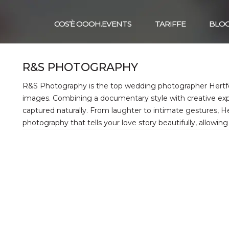
COS’È OOOH.EVENTS
TARIFFE
BLO
R&S PHOTOGRAPHY
R&S Photography is the top wedding photographer Hertfor
images. Combining a documentary style with creative exp
captured naturally. From laughter to intimate gestures, H
photography that tells your love story beautifully, allowing