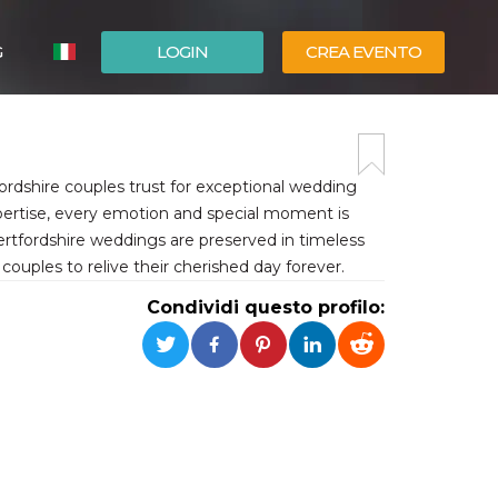
G
LOGIN
CREA EVENTO
ESPAÑOL
ENGLISH
dshire couples trust for exceptional wedding
ertise, every emotion and special moment is
ertfordshire weddings are preserved in timeless
 couples to relive their cherished day forever.
Condividi questo profilo: