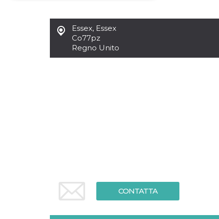
Necessari
Marketing
Essex
,
Essex
I cookie strettamente necessari o tecnici sono
Co77pz
indispensabili al funzionamento del sito. I
Regno Unito
servizi qui presenti non potranno funzionare
senza.
Provider /
Nome
Scadenza
Descrizione
Dominio
cf_clearance
1 anno
Clearance
Cloudflare,
Cookie from
Inc.
CloudFlare
.oooh.events
stores the proof
of challenge
passed. It is
used to no
longer issue a
captcha or
jschallenge
challenge if
present. It is
required to
reach origin
CONTATTA
server.
wordpress_test_cookie
Sessione
Cookie di
Automattic
Wordpress,
Inc.
verifica che il