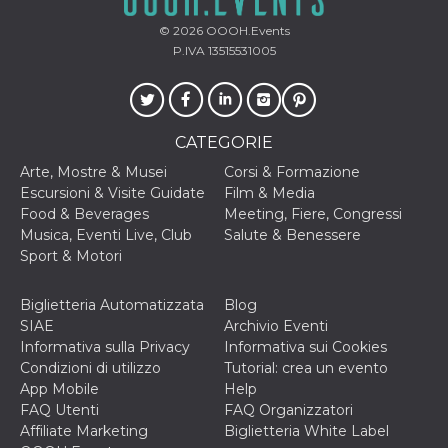
memorizzazione
dei contenuti
sul browser per
© 2026
OOOH.Events
rendere le
P.IVA 13515531005
pagine più
veloci.
Storage declaration
Nome
Storage type
Descrizione
CATEGORIE
wpEmojiSettingsSupports
Archiviazione
Arte, Mostre & Musei
Corsi & Formazione
di sessione
Escursioni & Visite Guidate
Film & Media
cn_uc__
Archiviazione
Food & Beverages
Meeting, Fiere, Congressi
locale
Musica, Eventi Live, Club
Salute & Benessere
fbssls_314278995690155
Archiviazione
Sport & Motori
di sessione
Biglietteria Automatizzata
Blog
SIAE
Archivio Eventi
Informativa sulla Privacy
Informativa sui Cookies
Provider /
Condizioni di utilizzo
Tutorial: crea un evento
Nome
Scadenza
Descrizione
Dominio
App Mobile
Help
__Secure-
.youtube.com
5 mesi 4
FAQ Utenti
FAQ Organizzatori
YNID
settimane
Provider /
Affiliate Marketing
Biglietteria White Label
Nome
Scadenza
Descrizione
Dominio