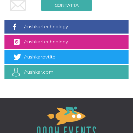
per un utente
CONTATTA
tra le pagine.
CookieScriptConsent
4
Questo cookie
CookieScript
settimane
viene utilizzato
oooh.events
2 giorni
dal servizio
/rushkartechnology
Cookie-
Script.com per
ricordare le
/rushkartechnology
preferenze di
consenso sui
cookie dei
visitatori. È
/rushkarpvtltd
necessario che il
banner dei
cookie di
Cookie-
/rushkar.com
Script.com
funzioni
correttamente.
m
1 anno 1
Questo cookie
Stripe
mese
viene
m.stripe.com
generalmente
utilizzato per le
prestazioni e
l'ottimizzazione
dei servizi di
elaborazione
dei pagamenti,
facilitando la