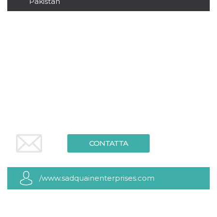
Pakistan
.oooh.events
browser accetti i
cookie.
PHPSESSID
Sessione
Cookie
PHP.net
generato da
oooh.events
applicazioni
basate sul
linguaggio PHP.
Si tratta di un
identificatore
generico
utilizzato per
mantenere le
variabili di
sessione utente.
Normalmente è
un numero
generato in
modo casuale, il
modo in cui
CONTATTA
viene utilizzato
può essere
specifico per il
sito, ma un
buon esempio è
mantenere uno
/www.sadquainenterprises.com
stato di accesso
per un utente
tra le pagine.
m
1 anno 1
Questo cookie
Stripe