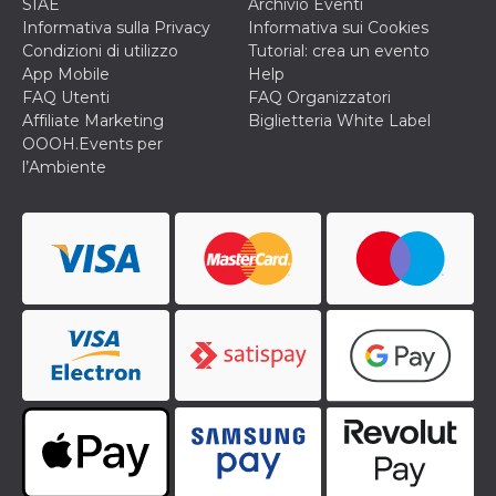
SIAE
Archivio Eventi
correttamente.
Informativa sulla Privacy
Informativa sui Cookies
Storage declaration
Condizioni di utilizzo
Tutorial: crea un evento
App Mobile
Help
Storage
Nome
Descrizione
FAQ Utenti
FAQ Organizzatori
type
Affiliate Marketing
Biglietteria White Label
fbssls_314278995690155
Session
OOOH.Events per
storage
l’Ambiente
wpEmojiSettingsSupports
Session
storage
cn_uc__
Local
storage
Provider /
Nome
Scadenza
Descrizione
Dominio
c_user
4
Cookie di a
Meta
settimane
utente. Può
Platform Inc.
2 giorni
essere di se
.facebook.com