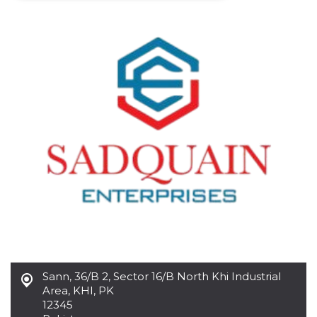
Necessari
Marketing
I cookie strettamente necessari o tecnici sono
indispensabili al funzionamento del sito. I
servizi qui presenti non potranno funzionare
senza.
Provider /
Nome
Scadenza
Descrizione
Dominio
cf_clearance
1 anno
Clearance
Cloudflare,
Cookie from
Inc.
CloudFlare
.oooh.events
stores the proof
of challenge
passed. It is
used to no
longer issue a
captcha or
jschallenge
challenge if
present. It is
required to
reach origin
Sann
,
36/B 2, Sector 16/B North Khi Industrial
server.
Area, KHI, PK
wordpress_test_cookie
Sessione
Cookie di
Automattic
12345
Wordpress,
Inc.
verifica che il