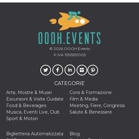
mese
viene
m.stripe.com
generalmente
utilizzato per le
prestazioni e
l'ottimizzazione
dei servizi di
elaborazione
dei pagamenti,
facilitando la
memorizzazione
dei contenuti
sul browser per
© 2026
OOOH.Events
rendere le
P.IVA 13515531005
pagine più
veloci.
CookieScriptConsent
4
Questo cookie
CookieScript
settimane
viene utilizzato
oooh.events
2 giorni
dal servizio
CATEGORIE
Cookie-
Script.com per
Arte, Mostre & Musei
Corsi & Formazione
ricordare le
preferenze di
Escursioni & Visite Guidate
Film & Media
consenso sui
Food & Beverages
Meeting, Fiere, Congressi
cookie dei
visitatori. È
Musica, Eventi Live, Club
Salute & Benessere
necessario che il
Sport & Motori
banner dei
cookie di
Cookie-
Script.com
Biglietteria Automatizzata
Blog
funzioni