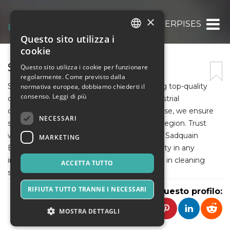
×
SADQUAINE ENTERPISES
Questo sito utilizza i
ITALIAN
cookie
ENGLISH
SADQUAINE ENTERPISES
Questo sito utilizza i cookie per funzionare
regolarmente. Come previsto dalla
SPANISH
Sadquain Enterprises specializes in providing top-quality
normativa europea, dobbiamo chiederti il
consenso.
Leggi di più
cleaning solutions, including wholesale industrial
disinfectant wipes. With a decade of expertise, we ensure
NECESSARI
superior hygiene for businesses across the region. Trust
wholesale industrial disinfectant wipes from Sadquain
MARKETING
Enterprises to maintain cleanliness and safety in any
industrial environment. Your trusted partner in cleaning
ACCETTA TUTTO
solutions!
RIFIUTA TUTTO TRANNE I NECESSARI
Condividi questo profilo:
MOSTRA DETTAGLI