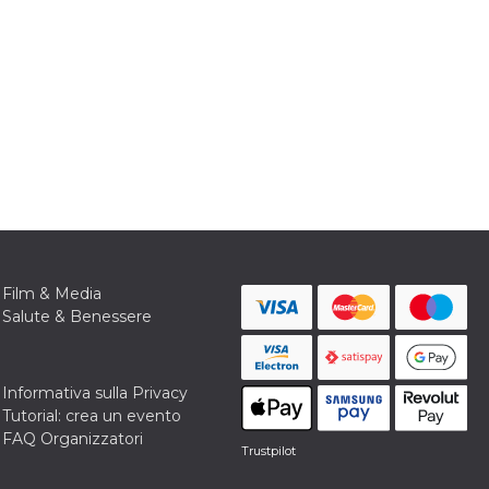
Film & Media
Salute & Benessere
Informativa sulla Privacy
Tutorial: crea un evento
FAQ Organizzatori
Trustpilot