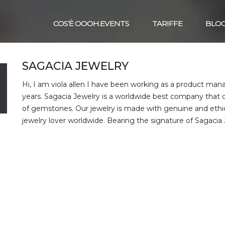
COS’È OOOH.EVENTS
TARIFFE
BLO
SAGACIA JEWELRY
Hi, I am viola allen I have been working as a product man
years. Sagacia Jewelry is a worldwide best company that d
of gemstones. Our jewelry is made with genuine and ethi
jewelry lover worldwide. Bearing the signature of Sagacia 