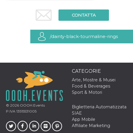
Necessari
Marketing
CONTATTA
I cookie strettamente necessari o tecnici sono
indispensabili al funzionamento del sito. I
servizi qui presenti non potranno funzionare
senza.
/dainty-black-tourmaline-rings
Provider /
Nome
Scadenza
Descrizione
Dominio
cf_clearance
1 anno
Clearance
Cloudflare,
Cookie from
Inc.
CloudFlare
.oooh.events
stores the proof
CATEGORIE
of challenge
passed. It is
Arte, Mostre & Musei
used to no
Food & Beverages
longer issue a
captcha or
Sport & Motori
jschallenge
challenge if
present. It is
© 2026
OOOH.Events
Biglietteria Automatizzata
required to
P.IVA 13515531005
reach origin
SIAE
server.
App Mobile
wordpress_test_cookie
Sessione
Cookie di
Automattic
Affiliate Marketing
Wordpress,
Inc.
verifica che il