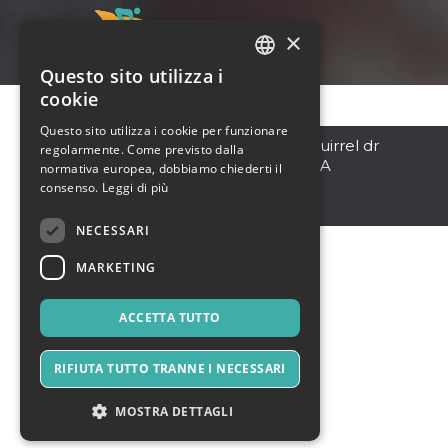
×
Questo sito utilizza i
ITALIAN
cookie
ENGLISH
Questo sito utilizza i cookie per funzionare
Davenport
,
1508 fox squirrel dr
regolarmente. Come previsto dalla
SPANISH
Davenport fl 33897 USA
normativa europea, dobbiamo chiederti il
33897
consenso.
Leggi di più
Stati Uniti
NECESSARI
MARKETING
ACCETTA TUTTO
RIFIUTA TUTTO TRANNE I NECESSARI
MOSTRA DETTAGLI