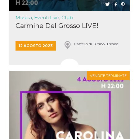
mese
viene
m.stripe.com
generalmente
utilizzato per le
prestazioni e
Musica, Eventi Live, Club
l'ottimizzazione
dei servizi di
Carmine Del Grosso LIVE!
elaborazione
dei pagamenti,
facilitando la
memorizzazione
Castello di Tutino, Tricase
dei contenuti
12 AGOSTO 2023
sul browser per
rendere le
pagine più
veloci.
CookieScriptConsent
4
Questo cookie
CookieScript
settimane
viene utilizzato
oooh.events
VENDITE TERMINATE
2 giorni
dal servizio
Cookie-
Script.com per
ricordare le
preferenze di
consenso sui
cookie dei
visitatori. È
necessario che il
banner dei
cookie di
Cookie-
Script.com
funzioni