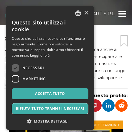
×
SAIETTA ART S.R.L.
Questo sito utilizza i
ITALIAN
cookie
ENGLISH
CASTELLO DI TUTINO
Questo sito utilizza i cookie per funzionare
regolarmente. Come previsto dalla
SPANISH
Un centro dedicato alle sette forme d’arte ma anche ai
normativa europea, dobbiamo chiederti il
consenso.
Leggi di più
cinque sensi, dove ritrovarsi tutto l’anno e partecipare alle
tante iniziative per gli abitanti del luogo, per i turisti, ma
NECESSARI
soprattutto per i giovani, che potranno contare su un luogo
di riferimento dove apprendere, esprimere e sviluppare le
MARKETING
loro capacità artistiche e culturali.
ACCETTA TUTTO
Condividi questo profilo:
RIFIUTA TUTTO TRANNE I NECESSARI
MOSTRA DETTAGLI
VENDITE TERMINATE