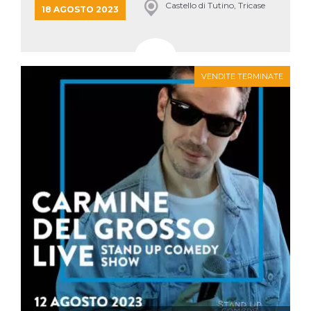
.oooh.events
Castello di Tutino, Tricase
18 AGOSTO 2023
browser accetti i
cookie.
PHPSESSID
Sessione
Cookie
PHP.net
generato da
oooh.events
applicazioni
basate sul
VENDITE TERMINATE
linguaggio PHP.
Si tratta di un
identificatore
generico
utilizzato per
mantenere le
variabili di
sessione utente.
Normalmente è
un numero
generato in
modo casuale, il
modo in cui
viene utilizzato
può essere
specifico per il
sito, ma un
buon esempio è
mantenere uno
stato di accesso
per un utente
tra le pagine.
m
1 anno 1
Questo cookie
Stripe