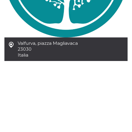
mese
viene
m.stripe.com
generalmente
utilizzato per le
prestazioni e
l'ottimizzazione
dei servizi di
elaborazione
dei pagamenti,
facilitando la
memorizzazione
dei contenuti
Valfurva
,
piazza Magliavaca
sul browser per
23030
rendere le
pagine più
Italia
veloci.
CookieScriptConsent
4
Questo cookie
CookieScript
settimane
viene utilizzato
oooh.events
2 giorni
dal servizio
Cookie-
Script.com per
ricordare le
preferenze di
consenso sui
cookie dei
visitatori. È
necessario che il
banner dei
cookie di
Cookie-
Script.com
funzioni