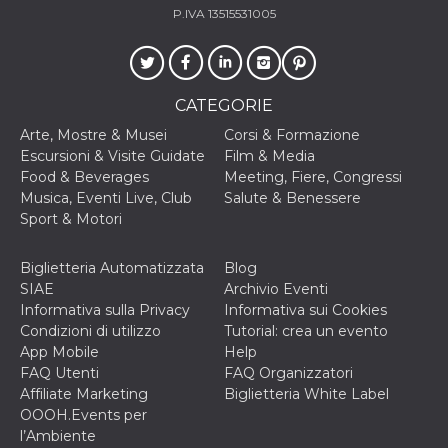
o persistent
P.IVA 13515531005
30 giorni
datr
2 anni
Questo coo
Meta
identifica il
Platform Inc.
browser che
.facebook.com
connette a
CATEGORIE
Facebook. 
direttament
Arte, Mostre & Musei
Corsi & Formazione
legato alla 
Facebook
Escursioni & Visite Guidate
Film & Media
dell'utente.
Food & Beverages
Meeting, Fiere, Congressi
Facebook s
che viene
Musica, Eventi Live, Club
Salute & Benessere
utilizzato p
Sport & Motori
aiutare con 
sicurezza e a
di accesso
sospette, in
Biglietteria Automatizzata
Blog
particolare p
SIAE
Archivio Eventi
rilevamento
bot che ten
Informativa sulla Privacy
Informativa sui Cookies
di accedere 
Condizioni di utilizzo
Tutorial: crea un evento
servizio. F
afferma anc
App Mobile
Help
il profilo
FAQ Utenti
FAQ Organizzatori
comportame
associato a
Affiliate Marketing
Biglietteria White Label
ciascun coo
OOOH.Events per
datr viene
eliminato d
l’Ambiente
giorni. Que