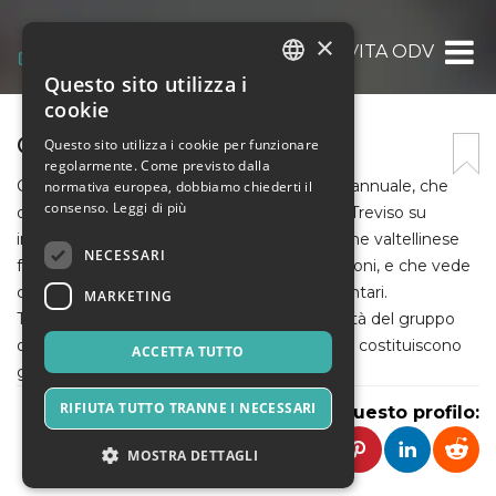
×
SCIARE PER LA VITA ODV
Questo sito utilizza i
ITALIAN
cookie
ENGLISH
CAMMINARE PER LA VITA
Questo sito utilizza i cookie per funzionare
regolarmente. Come previsto dalla
SPANISH
Camminare per la vita è un appuntamento annuale, che
normativa europea, dobbiamo chiederti il
consenso.
Leggi di più
dal 2017 si svolge nel mese di settembre a Treviso su
impulso di Sciare per la Vita OdV, associazione valtellinese
NECESSARI
fondata e presieduta da Deborah Compagnoni, e che vede
coinvolti nella organizzazione oltre 160 volontari.
MARKETING
Trasparenza, rigore e gratuità ispirano l’attività del gruppo
organizzatore di Camminare per la vita e ne costituiscono
ACCETTA TUTTO
gli elementi fondanti.
RIFIUTA TUTTO TRANNE I NECESSARI
Condividi questo profilo:
MOSTRA DETTAGLI