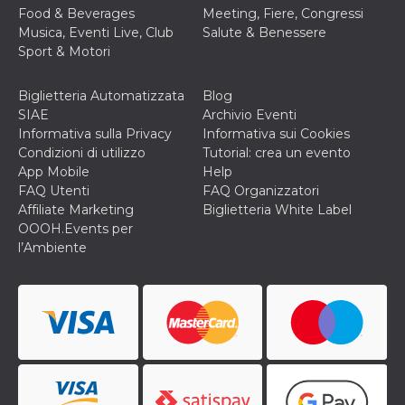
correttamente.
Food & Beverages
Meeting, Fiere, Congressi
Musica, Eventi Live, Club
Salute & Benessere
Storage declaration
Sport & Motori
Storage
Nome
Descrizione
type
Biglietteria Automatizzata
Blog
fbssls_314278995690155
Session
SIAE
Archivio Eventi
storage
Informativa sulla Privacy
Informativa sui Cookies
wpEmojiSettingsSupports
Session
Condizioni di utilizzo
Tutorial: crea un evento
storage
App Mobile
Help
cn_uc__
Local
FAQ Utenti
FAQ Organizzatori
storage
Affiliate Marketing
Biglietteria White Label
OOOH.Events per
l’Ambiente
Provider /
Nome
Scadenza
Descrizione
Dominio
c_user
4
Cookie di a
Meta
settimane
utente. Può
Platform Inc.
2 giorni
essere di se
.facebook.com