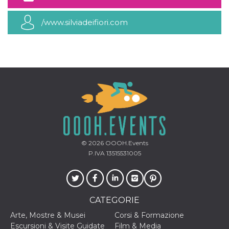
mese
viene
m.stripe.com
generalmente
utilizzato per le
/www.silviadeifiori.com
prestazioni e
l'ottimizzazione
dei servizi di
elaborazione
dei pagamenti,
facilitando la
memorizzazione
dei contenuti
sul browser per
rendere le
pagine più
veloci.
CookieScriptConsent
4
Questo cookie
CookieScript
settimane
viene utilizzato
oooh.events
2 giorni
dal servizio
Cookie-
© 2026
OOOH.Events
Script.com per
ricordare le
P.IVA 13515531005
preferenze di
consenso sui
cookie dei
visitatori. È
necessario che il
banner dei
CATEGORIE
cookie di
Cookie-
Arte, Mostre & Musei
Corsi & Formazione
Script.com
funzioni
Escursioni & Visite Guidate
Film & Media