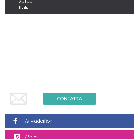
.oooh.events
20100
browser accetti i
Italia
cookie.
PHPSESSID
Sessione
Cookie
PHP.net
generato da
oooh.events
applicazioni
basate sul
linguaggio PHP.
Si tratta di un
identificatore
generico
utilizzato per
mantenere le
variabili di
sessione utente.
Normalmente è
un numero
generato in
modo casuale, il
modo in cui
viene utilizzato
può essere
CONTATTA
specifico per il
sito, ma un
buon esempio è
mantenere uno
stato di accesso
/silviadeifiori
per un utente
tra le pagine.
m
1 anno 1
Questo cookie
Stripe
/?hl=it