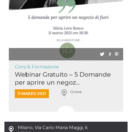
Necessari
Marketing
I cookie strettamente necessari o tecnici sono
indispensabili al funzionamento del sito. I
servizi qui presenti non potranno funzionare
senza.
Provider /
Nome
Scadenza
Descrizione
Dominio
cf_clearance
1 anno
Clearance
Cloudflare,
Cookie from
Inc.
CloudFlare
Corsi & Formazione
.oooh.events
stores the proof
Webinar Gratuito – 5 Domande
of challenge
passed. It is
per aprire un negoz...
used to no
longer issue a
captcha or
Online
11 MARZO 2021
jschallenge
challenge if
present. It is
required to
reach origin
server.
wordpress_test_cookie
Sessione
Cookie di
Automattic
Milano
,
Via Carlo Maria Maggi, 6
Wordpress,
Inc.
verifica che il