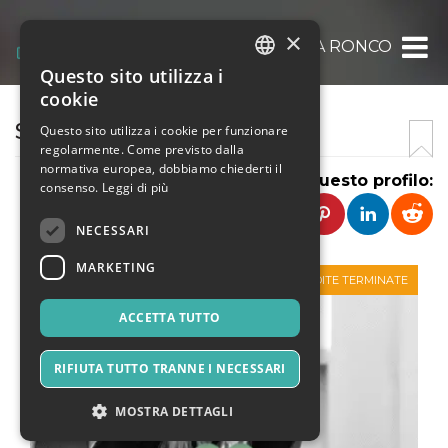
×
SDF S.A.S. DI SILVIA LORA RONCO
Questo sito utilizza i
ITALIAN
cookie
ENGLISH
SILVIADEIFIORI
Questo sito utilizza i cookie per funzionare
regolarmente. Come previsto dalla
SPANISH
normativa europea, dobbiamo chiederti il
Condividi questo profilo:
consenso.
Leggi di più
NECESSARI
MARKETING
VENDITE TERMINATE
ACCETTA TUTTO
RIFIUTA TUTTO TRANNE I NECESSARI
MOSTRA DETTAGLI