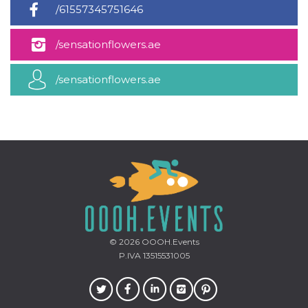
mese
viene
m.stripe.com
/61557345751646
generalmente
utilizzato per le
prestazioni e
l'ottimizzazione
/sensationflowers.ae
dei servizi di
elaborazione
dei pagamenti,
/sensationflowers.ae
facilitando la
memorizzazione
dei contenuti
sul browser per
rendere le
pagine più
veloci.
CookieScriptConsent
4
Questo cookie
CookieScript
settimane
viene utilizzato
oooh.events
2 giorni
dal servizio
Cookie-
Script.com per
ricordare le
preferenze di
consenso sui
cookie dei
© 2026
OOOH.Events
visitatori. È
necessario che il
P.IVA 13515531005
banner dei
cookie di
Cookie-
Script.com
funzioni