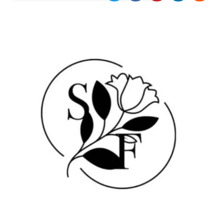
Necessari
Marketing
I cookie strettamente necessari o tecnici sono
indispensabili al funzionamento del sito. I
servizi qui presenti non potranno funzionare
senza.
Provider /
Nome
Scadenza
Descrizione
Dominio
cf_clearance
1 anno
Clearance
Cloudflare,
Cookie from
Inc.
CloudFlare
.oooh.events
stores the proof
of challenge
passed. It is
used to no
longer issue a
captcha or
jschallenge
challenge if
present. It is
required to
reach origin
server.
wordpress_test_cookie
Sessione
Cookie di
Automattic
Wordpress,
Inc.
verifica che il