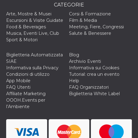
correttamente.
CATEGORIE
Storage declaration
Arte, Mostre & Musei
Corsi & Formazione
Escursioni & Visite Guidate
Film & Media
Storage
Nome
Descrizione
Food & Beverages
Meeting, Fiere, Congressi
type
Musica, Eventi Live, Club
Salute & Benessere
fbssls_314278995690155
Session
Sport & Motori
storage
wpEmojiSettingsSupports
Session
storage
Biglietteria Automatizzata
Blog
SIAE
Archivio Eventi
cn_uc__
Local
storage
Informativa sulla Privacy
Informativa sui Cookies
Condizioni di utilizzo
Tutorial: crea un evento
App Mobile
Help
FAQ Utenti
FAQ Organizzatori
Affiliate Marketing
Biglietteria White Label
OOOH.Events per
l’Ambiente
Provider /
Nome
Scadenza
Descrizione
Dominio
c_user
4
Cookie di a
Meta
settimane
utente. Può
Platform Inc.
2 giorni
essere di se
.facebook.com