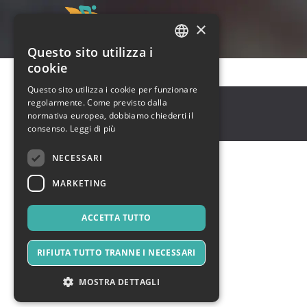
×
Questo sito utilizza i
ITALIAN
cookie
ENGLISH
Questo sito utilizza i cookie per funzionare
Pune
,
Pune
regolarmente. Come previsto dalla
SPANISH
411001
normativa europea, dobbiamo chiederti il
India
consenso.
Leggi di più
NECESSARI
MARKETING
ACCETTA TUTTO
RIFIUTA TUTTO TRANNE I NECESSARI
MOSTRA DETTAGLI