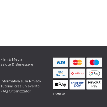
Film & Media
Salute & Benessere
Informativa sulla Privacy
Tutorial: crea un evento
FAQ Organizzatori
Trustpilot