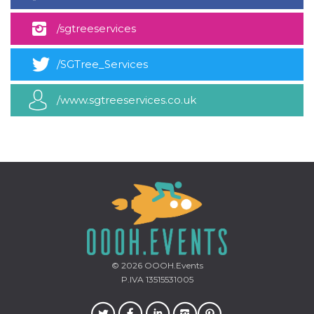
mese
viene
m.stripe.com
generalmente
utilizzato per le
/sgtreeservices
prestazioni e
l'ottimizzazione
dei servizi di
elaborazione
/SGTree_Services
dei pagamenti,
facilitando la
memorizzazione
/www.sgtreeservices.co.uk
dei contenuti
sul browser per
rendere le
pagine più
veloci.
CookieScriptConsent
4
Questo cookie
CookieScript
settimane
viene utilizzato
oooh.events
2 giorni
dal servizio
Cookie-
Script.com per
ricordare le
preferenze di
consenso sui
cookie dei
visitatori. È
necessario che il
© 2026
OOOH.Events
banner dei
cookie di
P.IVA 13515531005
Cookie-
Script.com
funzioni