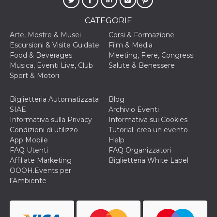
correttamente.
Storage declaration
CATEGORIE
Storage
Arte, Mostre & Musei
Corsi & Formazione
Nome
Descrizione
type
Escursioni & Visite Guidate
Film & Media
Food & Beverages
Meeting, Fiere, Congressi
fbssls_314278995690155
Session
storage
Musica, Eventi Live, Club
Salute & Benessere
Sport & Motori
wpEmojiSettingsSupports
Session
storage
cn_uc__
Local
Biglietteria Automatizzata
Blog
storage
SIAE
Archivio Eventi
Informativa sulla Privacy
Informativa sui Cookies
Condizioni di utilizzo
Tutorial: crea un evento
App Mobile
Help
FAQ Utenti
FAQ Organizzatori
Affiliate Marketing
Biglietteria White Label
OOOH.Events per
Provider /
l’Ambiente
Nome
Scadenza
Descrizione
Dominio
c_user
4
Cookie di a
Meta
settimane
utente. Può
Platform Inc.
2 giorni
essere di se
.facebook.com