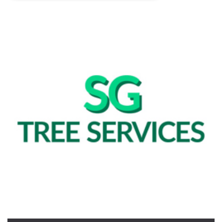
Necessari
Marketing
I cookie strettamente necessari o tecnici sono
indispensabili al funzionamento del sito. I
servizi qui presenti non potranno funzionare
senza.
Provider /
Nome
Scadenza
Descrizione
Dominio
cf_clearance
1 anno
Clearance
Cloudflare,
Cookie from
Inc.
CloudFlare
.oooh.events
stores the proof
of challenge
passed. It is
used to no
longer issue a
captcha or
jschallenge
challenge if
present. It is
required to
reach origin
server.
wordpress_test_cookie
Sessione
Cookie di
Automattic
Wordpress,
Inc.
verifica che il