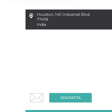
Necessari
Marketing
Houston
,
140 Industrial Blvd.
I cookie strettamente necessari o tecnici sono
77478
indispensabili al funzionamento del sito. I
India
servizi qui presenti non potranno funzionare
senza.
Provider /
Nome
Scadenza
Descrizione
Dominio
cf_clearance
1 anno
Clearance
Cloudflare,
Cookie from
Inc.
CloudFlare
.oooh.events
stores the proof
of challenge
passed. It is
used to no
longer issue a
captcha or
jschallenge
challenge if
present. It is
required to
reach origin
CONTATTA
server.
wordpress_test_cookie
Sessione
Cookie di
Automattic
Wordpress,
Inc.
verifica che il