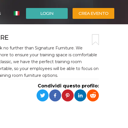
G
LOGIN
CREA EVENTO
ESPAÑOL
ORE
ENGLISH
ook no further than Signature Furniture. We
 more to ensure your training space is comfortable
classic, we have the perfect training room
fortable, so your employees will be able to focus on
aining room furniture options.
Condividi questo profilo: