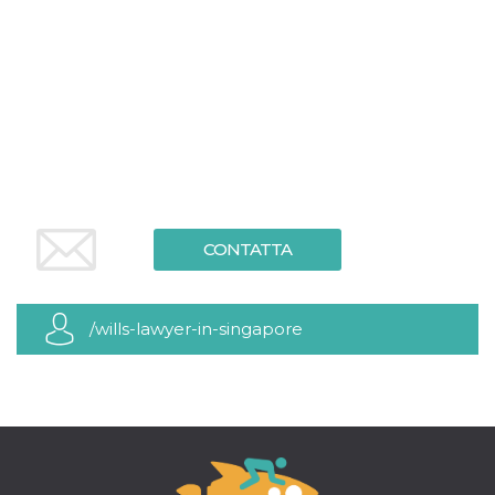
.oooh.events
browser accetti i
cookie.
PHPSESSID
Sessione
Cookie
PHP.net
generato da
oooh.events
applicazioni
basate sul
linguaggio PHP.
Si tratta di un
identificatore
generico
utilizzato per
mantenere le
variabili di
sessione utente.
CONTATTA
Normalmente è
un numero
generato in
modo casuale, il
modo in cui
viene utilizzato
/wills-lawyer-in-singapore
può essere
specifico per il
sito, ma un
buon esempio è
mantenere uno
stato di accesso
per un utente
tra le pagine.
m
1 anno 1
Questo cookie
Stripe