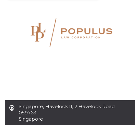
Necessari
Marketing
I cookie strettamente necessari o tecnici sono
indispensabili al funzionamento del sito. I
servizi qui presenti non potranno funzionare
senza.
Provider /
Nome
Scadenza
Descrizione
Dominio
cf_clearance
1 anno
Clearance
Cloudflare,
Cookie from
Inc.
CloudFlare
.oooh.events
stores the proof
of challenge
passed. It is
used to no
longer issue a
captcha or
jschallenge
challenge if
Singapore
,
Havelock II, 2 Havelock Road
present. It is
059763
required to
reach origin
Singapore
server.
wordpress_test_cookie
Sessione
Cookie di
Automattic
Wordpress,
Inc.
verifica che il