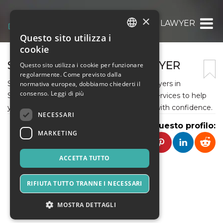
×
SINGAPORE PROBATE LAWYER
Questo sito utilizza i
ITALIAN
cookie
ENGLISH
SINGAPORE PROBATE LAWYER
Questo sito utilizza i cookie per funzionare
regolarmente. Come previsto dalla
SPANISH
Secure your legacy with our expert wills lawyers in
normativa europea, dobbiamo chiederti il
consenso.
Leggi di più
Singapore. We provide personalized legal services to help
you create and manage your estate plans with confidence.
NECESSARI
Condividi questo profilo:
MARKETING
ACCETTA TUTTO
RIFIUTA TUTTO TRANNE I NECESSARI
MOSTRA DETTAGLI