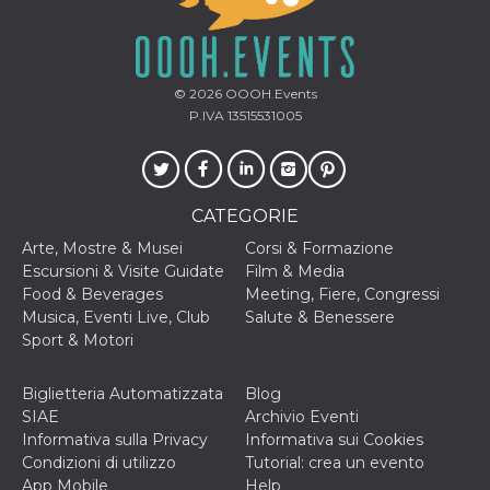
mese
viene
m.stripe.com
generalmente
utilizzato per le
prestazioni e
l'ottimizzazione
dei servizi di
elaborazione
© 2026
OOOH.Events
dei pagamenti,
P.IVA 13515531005
facilitando la
memorizzazione
dei contenuti
sul browser per
rendere le
pagine più
CATEGORIE
veloci.
Arte, Mostre & Musei
Corsi & Formazione
CookieScriptConsent
4
Questo cookie
CookieScript
settimane
viene utilizzato
oooh.events
Escursioni & Visite Guidate
Film & Media
2 giorni
dal servizio
Food & Beverages
Meeting, Fiere, Congressi
Cookie-
Script.com per
Musica, Eventi Live, Club
Salute & Benessere
ricordare le
Sport & Motori
preferenze di
consenso sui
cookie dei
visitatori. È
Biglietteria Automatizzata
Blog
necessario che il
SIAE
Archivio Eventi
banner dei
cookie di
Informativa sulla Privacy
Informativa sui Cookies
Cookie-
Condizioni di utilizzo
Tutorial: crea un evento
Script.com
funzioni
App Mobile
Help