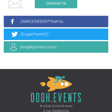
mese
viene
m.stripe.com
CONTATTA
generalmente
utilizzato per le
prestazioni e
l'ottimizzazione
dei servizi di
/369033183097?fref=ts
elaborazione
dei pagamenti,
facilitando la
memorizzazione
/SinglePointOC
dei contenuti
sul browser per
rendere le
pagine più
/singlepointoc.com
veloci.
CookieScriptConsent
4
Questo cookie
CookieScript
settimane
viene utilizzato
oooh.events
2 giorni
dal servizio
Cookie-
Script.com per
ricordare le
preferenze di
consenso sui
cookie dei
visitatori. È
necessario che il
banner dei
cookie di
Cookie-
Script.com
© 2026
OOOH.Events
funzioni
P.IVA 13515531005