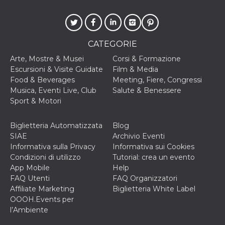
correttamente.
Storage declaration
Storage
Nome
Descrizione
CATEGORIE
type
fbssls_314278995690155
Session
Arte, Mostre & Musei
Corsi & Formazione
storage
Escursioni & Visite Guidate
Film & Media
Food & Beverages
Meeting, Fiere, Congressi
wpEmojiSettingsSupports
Session
storage
Musica, Eventi Live, Club
Salute & Benessere
Sport & Motori
cn_uc__
Local
storage
Biglietteria Automatizzata
Blog
SIAE
Archivio Eventi
Informativa sulla Privacy
Informativa sui Cookies
Condizioni di utilizzo
Tutorial: crea un evento
App Mobile
Help
FAQ Utenti
FAQ Organizzatori
Provider /
Affiliate Marketing
Biglietteria White Label
Nome
Scadenza
Descrizione
Dominio
OOOH.Events per
c_user
4
Cookie di a
l’Ambiente
Meta
settimane
utente. Può
Platform Inc.
2 giorni
essere di se
.facebook.com