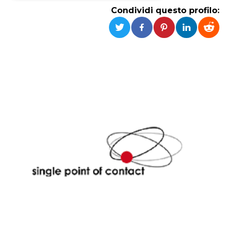
Condividi questo profilo:
Necessari
Marketing
I cookie strettamente necessari o tecnici sono
indispensabili al funzionamento del sito. I
servizi qui presenti non potranno funzionare
senza.
Provider /
Nome
Scadenza
Descrizione
Dominio
cf_clearance
1 anno
Clearance
Cloudflare,
Cookie from
Inc.
CloudFlare
.oooh.events
stores the proof
of challenge
passed. It is
used to no
longer issue a
captcha or
jschallenge
challenge if
present. It is
required to
reach origin
server.
wordpress_test_cookie
Sessione
Cookie di
Automattic
Wordpress,
Inc.
verifica che il