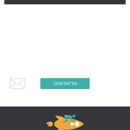
mese
viene
m.stripe.com
generalmente
utilizzato per le
prestazioni e
l'ottimizzazione
dei servizi di
elaborazione
dei pagamenti,
facilitando la
memorizzazione
dei contenuti
sul browser per
rendere le
pagine più
veloci.
CookieScriptConsent
4
Questo cookie
CookieScript
settimane
viene utilizzato
oooh.events
2 giorni
dal servizio
Cookie-
Script.com per
CONTATTA
ricordare le
preferenze di
consenso sui
cookie dei
visitatori. È
necessario che il
banner dei
cookie di
Cookie-
Script.com
funzioni