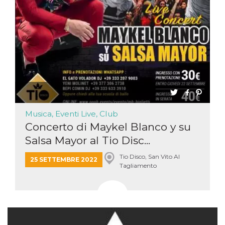
Necessari
Marketing
I cookie strettamente necessari o tecnici sono
indispensabili al funzionamento del sito. I
servizi qui presenti non potranno funzionare
senza.
Provider /
Nome
Scadenza
Descrizione
Dominio
cf_clearance
1 anno
Clearance
Cloudflare,
Cookie from
Inc.
CloudFlare
Musica, Eventi Live, Club
.oooh.events
stores the proof
Concerto di Maykel Blanco y su
of challenge
passed. It is
Salsa Mayor al Tio Disc...
used to no
longer issue a
captcha or
Tio Disco, San Vito Al
25 SETTEMBRE 2022
jschallenge
Tagliamento
challenge if
present. It is
required to
reach origin
server.
wordpress_test_cookie
Sessione
Cookie di
Automattic
Wordpress,
Inc.
verifica che il