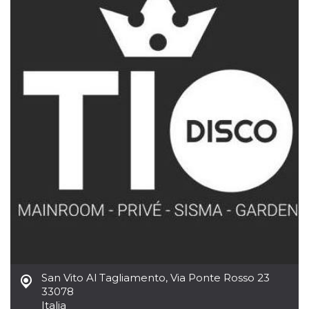
.oooh.events
browser accetti i
cookie.
PHPSESSID
Sessione
Cookie
PHP.net
generato da
oooh.events
applicazioni
basate sul
linguaggio PHP.
Si tratta di un
identificatore
generico
utilizzato per
mantenere le
variabili di
sessione utente.
Normalmente è
un numero
generato in
modo casuale, il
modo in cui
viene utilizzato
può essere
specifico per il
sito, ma un
buon esempio è
mantenere uno
stato di accesso
per un utente
San Vito Al Tagliamento
,
Via Ponte Rosso 23
tra le pagine.
33078
m
1 anno 1
Questo cookie
Stripe
Italia