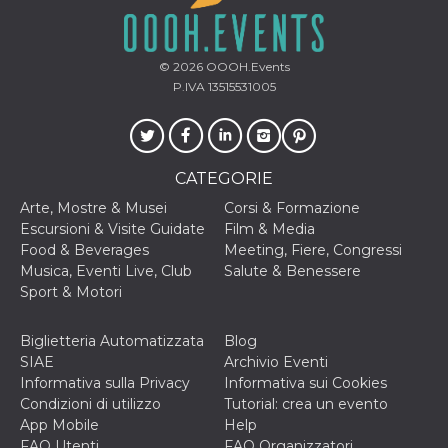
correttamente.
Storage declaration
© 2026
OOOH.Events
Storage
Nome
Descrizione
type
P.IVA 13515531005
fbssls_314278995690155
Session
storage
wpEmojiSettingsSupports
Session
storage
CATEGORIE
cn_uc__
Local
Arte, Mostre & Musei
Corsi & Formazione
storage
Escursioni & Visite Guidate
Film & Media
Food & Beverages
Meeting, Fiere, Congressi
Musica, Eventi Live, Club
Salute & Benessere
Sport & Motori
Biglietteria Automatizzata
Blog
SIAE
Archivio Eventi
Provider /
Nome
Scadenza
Descrizione
Informativa sulla Privacy
Informativa sui Cookies
Dominio
Condizioni di utilizzo
Tutorial: crea un evento
c_user
4
Cookie di a
Meta
App Mobile
Help
settimane
utente. Può
Platform Inc.
2 giorni
essere di se
FAQ Utenti
FAQ Organizzatori
.facebook.com