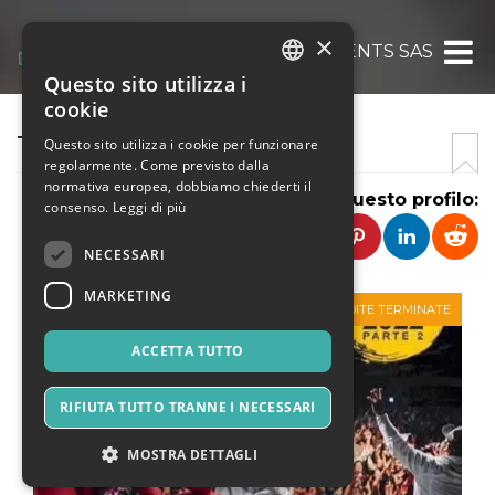
×
SISMA EVENTS SAS
Questo sito utilizza i
ITALIAN
cookie
ENGLISH
TIO DISCO
Questo sito utilizza i cookie per funzionare
regolarmente. Come previsto dalla
SPANISH
normativa europea, dobbiamo chiederti il
Condividi questo profilo:
consenso.
Leggi di più
NECESSARI
MARKETING
VENDITE TERMINATE
ACCETTA TUTTO
RIFIUTA TUTTO TRANNE I NECESSARI
MOSTRA DETTAGLI