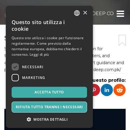
×
SKY DEEP CO
Questo sito utilizza i
ITALIAN
cookie
ENGLISH
SKY DEEP CO
Questo sito utilizza i cookie per funzionare
regolarmente. Come previsto dalla
SPANISH
Sky Deep Co is Pakistan’s trusted destination for
normativa europea, dobbiamo chiederti il
consenso.
Leggi di più
telescopes, astronomy cameras, mounts, filters, and
accessories. Explore the universe with expert guidance and
NECESSARI
premium astronomy equipment. https://skydeep.com.pk/
MARKETING
Condividi questo profilo:
ACCETTA TUTTO
RIFIUTA TUTTO TRANNE I NECESSARI
MOSTRA DETTAGLI