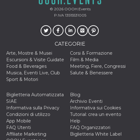
mese
viene
m.stripe.com
generalmente
© 2026
OOOH.Events
utilizzato per le
prestazioni e
P.IVA 13515531005
l'ottimizzazione
dei servizi di
elaborazione
dei pagamenti,
facilitando la
memorizzazione
CATEGORIE
dei contenuti
sul browser per
Arte, Mostre & Musei
Corsi & Formazione
rendere le
pagine più
Escursioni & Visite Guidate
Film & Media
veloci.
Food & Beverages
Meeting, Fiere, Congressi
CookieScriptConsent
4
Questo cookie
CookieScript
Musica, Eventi Live, Club
Salute & Benessere
settimane
viene utilizzato
oooh.events
Sport & Motori
2 giorni
dal servizio
Cookie-
Script.com per
ricordare le
Biglietteria Automatizzata
Blog
preferenze di
SIAE
Archivio Eventi
consenso sui
cookie dei
Informativa sulla Privacy
Informativa sui Cookies
visitatori. È
Condizioni di utilizzo
Tutorial: crea un evento
necessario che il
banner dei
App Mobile
Help
cookie di
FAQ Utenti
FAQ Organizzatori
Cookie-
Script.com
Affiliate Marketing
Biglietteria White Label
funzioni