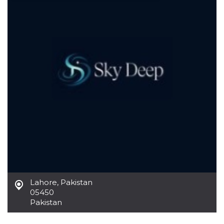
Necessari
Marketing
I cookie strettamente necessari o tecnici sono
indispensabili al funzionamento del sito. I
servizi qui presenti non potranno funzionare
senza.
Provider /
Nome
Scadenza
Descrizione
Dominio
cf_clearance
1 anno
Clearance
Cloudflare,
Cookie from
Inc.
CloudFlare
.oooh.events
stores the proof
of challenge
passed. It is
used to no
longer issue a
captcha or
jschallenge
challenge if
present. It is
Lahore
,
Pakistan
required to
reach origin
05450
server.
Pakistan
wordpress_test_cookie
Sessione
Cookie di
Automattic
Wordpress,
Inc.
verifica che il