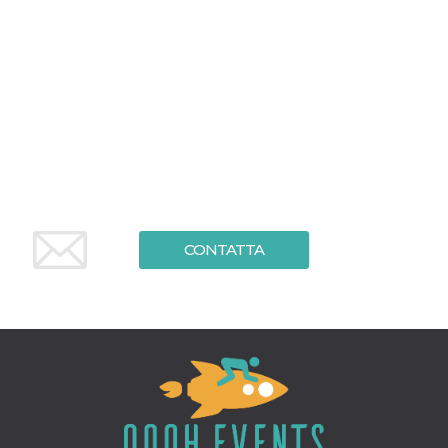
.oooh.events
browser accetti i
cookie.
PHPSESSID
Sessione
Cookie
PHP.net
generato da
oooh.events
applicazioni
basate sul
linguaggio PHP.
Si tratta di un
identificatore
generico
utilizzato per
mantenere le
variabili di
sessione utente.
Normalmente è
un numero
CONTATTA
generato in
modo casuale, il
modo in cui
viene utilizzato
può essere
specifico per il
sito, ma un
buon esempio è
mantenere uno
stato di accesso
per un utente
tra le pagine.
m
1 anno 1
Questo cookie
Stripe