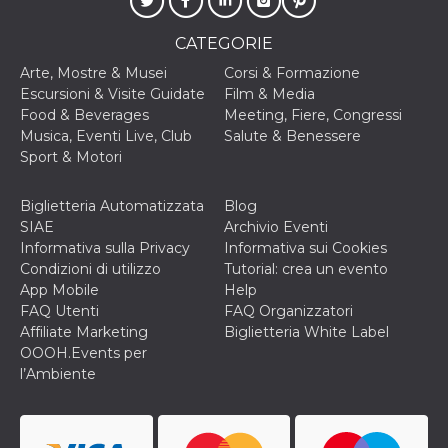
mese
viene
m.stripe.com
generalmente
utilizzato per le
CATEGORIE
prestazioni e
l'ottimizzazione
dei servizi di
Arte, Mostre & Musei
Corsi & Formazione
elaborazione
Escursioni & Visite Guidate
Film & Media
dei pagamenti,
facilitando la
Food & Beverages
Meeting, Fiere, Congressi
memorizzazione
Musica, Eventi Live, Club
Salute & Benessere
dei contenuti
sul browser per
Sport & Motori
rendere le
pagine più
veloci.
Biglietteria Automatizzata
Blog
SIAE
Archivio Eventi
CookieScriptConsent
4
Questo cookie
CookieScript
settimane
viene utilizzato
oooh.events
Informativa sulla Privacy
Informativa sui Cookies
2 giorni
dal servizio
Condizioni di utilizzo
Tutorial: crea un evento
Cookie-
Script.com per
App Mobile
Help
ricordare le
FAQ Utenti
FAQ Organizzatori
preferenze di
consenso sui
Affiliate Marketing
Biglietteria White Label
cookie dei
OOOH.Events per
visitatori. È
necessario che il
l’Ambiente
banner dei
cookie di
Cookie-
Script.com
funzioni