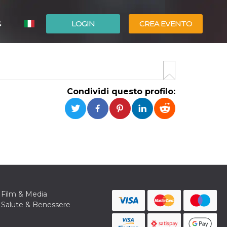
G
LOGIN
CREA EVENTO
ESPAÑOL
ENGLISH
Condividi questo profilo:
Film & Media
Salute & Benessere