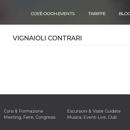
COS’È OOOH.EVENTS
TARIFFE
BLO
VIGNAIOLI CONTRARI
Corsi & Formazione
Escursioni & Visite Guidate
Meeting, Fiere, Congressi
Musica, Eventi Live, Club