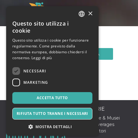
×
Questo sito utilizza i
ITALIAN
cookie
ENGLISH
Questo sito utilizza i cookie per funzionare
regolarmente. Come previsto dalla
SPANISH
normativa europea, dobbiamo chiederti il
CONTATTA
consenso.
Leggi di più
NECESSARI
MARKETING
ACCETTA TUTTO
CATEGORIE
RIFIUTA TUTTO TRANNE I NECESSARI
Arte, Mostre & Musei
Food & Beverages
MOSTRA DETTAGLI
Sport & Motori