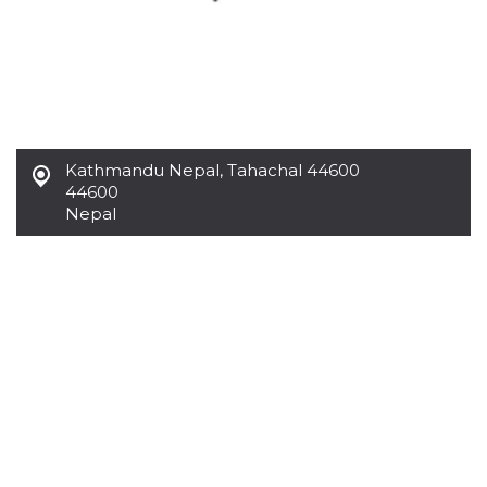
.oooh.events
browser accetti i
cookie.
PHPSESSID
Sessione
Cookie
PHP.net
generato da
oooh.events
applicazioni
basate sul
linguaggio PHP.
Si tratta di un
identificatore
Kathmandu Nepal
,
Tahachal 44600
generico
utilizzato per
44600
mantenere le
Nepal
variabili di
sessione utente.
Normalmente è
un numero
generato in
modo casuale, il
modo in cui
viene utilizzato
può essere
specifico per il
sito, ma un
buon esempio è
mantenere uno
stato di accesso
per un utente
tra le pagine.
m
1 anno 1
Questo cookie
Stripe