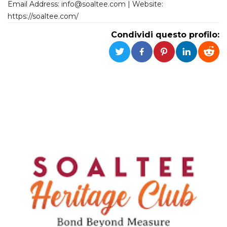
Email Address: info@soaltee.com | Website:
https://soaltee.com/
Necessari
Marketing
Condividi questo profilo:
I cookie strettamente necessari o tecnici sono
indispensabili al funzionamento del sito. I
servizi qui presenti non potranno funzionare
senza.
Provider /
Nome
Scadenza
Descrizione
Dominio
cf_clearance
1 anno
Clearance
Cloudflare,
Cookie from
Inc.
CloudFlare
.oooh.events
stores the proof
of challenge
passed. It is
used to no
longer issue a
captcha or
jschallenge
challenge if
present. It is
required to
reach origin
server.
wordpress_test_cookie
Sessione
Cookie di
Automattic
Wordpress,
Inc.
verifica che il