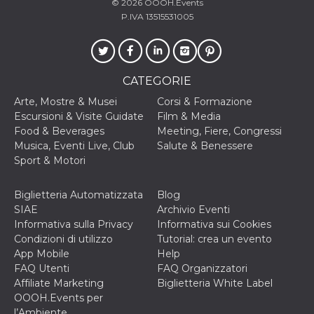
correttamente.
© 2026
OOOH.Events
P.IVA 13515531005
Storage declaration
Storage
Nome
Descrizione
type
CATEGORIE
fbssls_314278995690155
Session
storage
Arte, Mostre & Musei
Corsi & Formazione
wpEmojiSettingsSupports
Session
Escursioni & Visite Guidate
Film & Media
storage
Food & Beverages
Meeting, Fiere, Congressi
cn_uc__
Local
Musica, Eventi Live, Club
Salute & Benessere
storage
Sport & Motori
Biglietteria Automatizzata
Blog
SIAE
Archivio Eventi
Informativa sulla Privacy
Informativa sui Cookies
Condizioni di utilizzo
Tutorial: crea un evento
App Mobile
Help
Provider /
Nome
Scadenza
Descrizione
FAQ Utenti
FAQ Organizzatori
Dominio
Affiliate Marketing
Biglietteria White Label
c_user
4
Cookie di a
Meta
OOOH.Events per
settimane
utente. Può
Platform Inc.
2 giorni
essere di se
l’Ambiente
.facebook.com