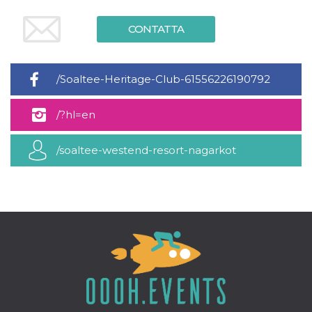
mese
viene
m.stripe.com
generalmente
utilizzato per le
CONTATTA
prestazioni e
l'ottimizzazione
dei servizi di
elaborazione
dei pagamenti,
/Soaltee-Heritage-Club-61556226190792
facilitando la
memorizzazione
dei contenuti
sul browser per
/?hl=en
rendere le
pagine più
veloci.
/soaltee-westend-resort-nagarkot
CookieScriptConsent
4
Questo cookie
CookieScript
settimane
viene utilizzato
oooh.events
2 giorni
dal servizio
Cookie-
Script.com per
ricordare le
preferenze di
consenso sui
cookie dei
visitatori. È
necessario che il
banner dei
cookie di
Cookie-
Script.com
funzioni